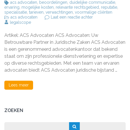
acs advocaten
,
beoordelingen
,
duidelijke communicatie
,
ervaring
,
mogelijke kosten
,
relevante rechtsgebied
,
reputatie
,
specialisatie
,
tarieven
,
verwachtingen
,
voormalige cliënten
op
acs advocaten
Laat een reactie achter
Deskundige
legalscope
Juridische
Bijstand
Artikel: ACS Advocaten ACS Advocaten: Uw
bij
ACS
Betrouwbare Partner in Juridische Zaken ACS Advocaten
Advocaten
is een gerenommeerd advocatenkantoor dat bekend
staat om zijn professionele dienstverlening en expertise
op diverse rechtsgebieden. Met een team van ervaren
advocaten biedt ACS Advocaten juridische bijstand …
Lees meer
ZOEKEN