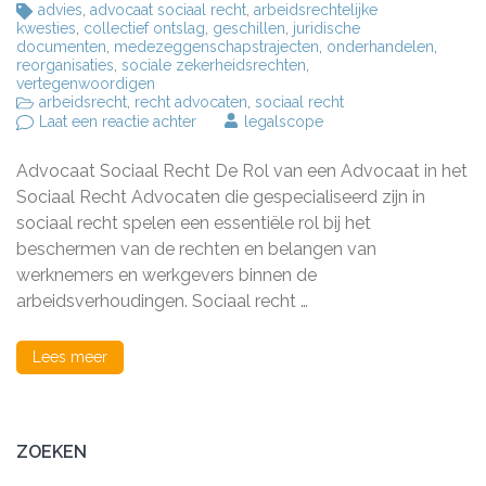
advies
,
advocaat sociaal recht
,
arbeidsrechtelijke
kwesties
,
collectief ontslag
,
geschillen
,
juridische
documenten
,
medezeggenschapstrajecten
,
onderhandelen
,
reorganisaties
,
sociale zekerheidsrechten
,
vertegenwoordigen
arbeidsrecht
,
recht advocaten
,
sociaal recht
op
Laat een reactie achter
legalscope
De
Rol
Advocaat Sociaal Recht De Rol van een Advocaat in het
van
een
Sociaal Recht Advocaten die gespecialiseerd zijn in
Advocaat
sociaal recht spelen een essentiële rol bij het
in
beschermen van de rechten en belangen van
het
Sociaal
werknemers en werkgevers binnen de
Recht:
arbeidsverhoudingen. Sociaal recht …
Belangrijke
Taken
en
Lees meer
Verantwoordelijkheden
ZOEKEN