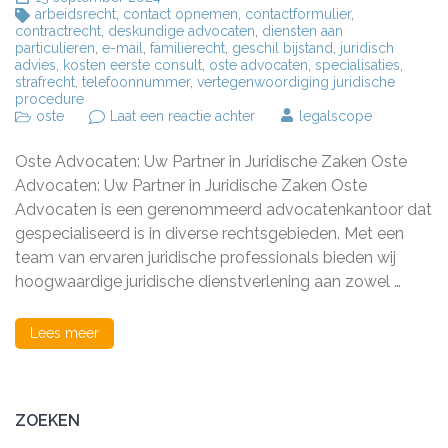
arbeidsrecht
,
contact opnemen
,
contactformulier
,
contractrecht
,
deskundige advocaten
,
diensten aan
particulieren
,
e-mail
,
familierecht
,
geschil bijstand
,
juridisch
advies
,
kosten eerste consult
,
oste advocaten
,
specialisaties
,
strafrecht
,
telefoonnummer
,
vertegenwoordiging juridische
procedure
op
oste
Laat een reactie achter
legalscope
Oste
Advocaten:
Oste Advocaten: Uw Partner in Juridische Zaken Oste
Uw
Betrouwbare
Advocaten: Uw Partner in Juridische Zaken Oste
Partner
Advocaten is een gerenommeerd advocatenkantoor dat
in
gespecialiseerd is in diverse rechtsgebieden. Met een
Juridische
Zaken
team van ervaren juridische professionals bieden wij
hoogwaardige juridische dienstverlening aan zowel …
Lees meer
ZOEKEN