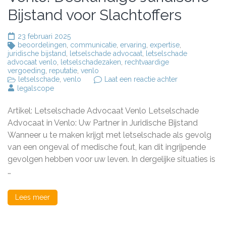
Bijstand voor Slachtoffers
23 februari 2025
beoordelingen
,
communicatie
,
ervaring
,
expertise
,
juridische bijstand
,
letselschade advocaat
,
letselschade
advocaat venlo
,
letselschadezaken
,
rechtvaardige
vergoeding
,
reputatie
,
venlo
op
letselschade
,
venlo
Laat een reactie achter
Letselschade
legalscope
Advocaat
in
Artikel: Letselschade Advocaat Venlo Letselschade
Venlo:
Deskundige
Advocaat in Venlo: Uw Partner in Juridische Bijstand
Juridische
Wanneer u te maken krijgt met letselschade als gevolg
Bijstand
van een ongeval of medische fout, kan dit ingrijpende
voor
Slachtoffers
gevolgen hebben voor uw leven. In dergelijke situaties is
…
Lees meer