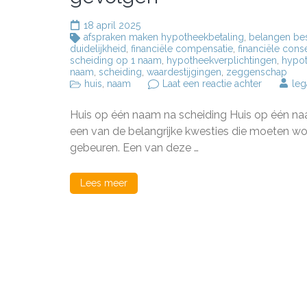
18 april 2025
afspraken maken hypotheekbetaling
,
belangen b
duidelijkheid
,
financiële compensatie
,
financiële con
scheiding op 1 naam
,
hypotheekverplichtingen
,
hypot
naam
,
scheiding
,
waardestijgingen
,
zeggenschap
op
huis
,
naam
Laat een reactie achter
leg
Huis
na
Huis op één naam na scheiding Huis op één naa
scheiding
op
een van de belangrijke kwesties die moeten w
één
gebeuren. Een van deze …
naam:
juridische
en
Lees meer
financiële
gevolgen