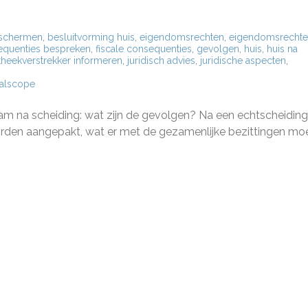
eschermen
,
besluitvorming huis
,
eigendomsrechten
,
eigendomsrecht
sequenties bespreken
,
fiscale consequenties
,
gevolgen
,
huis
,
huis na
heekverstrekker informeren
,
juridisch advies
,
juridische aspecten
,
alscope
m na scheiding: wat zijn de gevolgen? Na een echtscheiding 
orden aangepakt, wat er met de gezamenlijke bezittingen mo