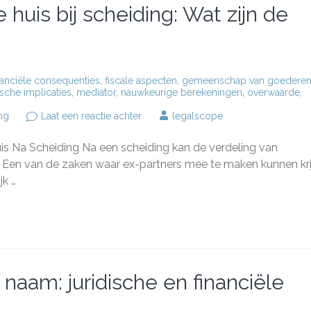
huis bij scheiding: Wat zijn de
nanciële consequenties
,
fiscale aspecten
,
gemeenschap van goedere
ische implicaties
,
mediator
,
nauwkeurige berekeningen
,
overwaarde
,
op
ng
Laat een reactie achter
legalscope
Verdeling
van
 Na Scheiding Na een scheiding kan de verdeling van
overwaarde
huis
 Een van de zaken waar ex-partners mee te maken kunnen kri
bij
jk …
scheiding:
Wat
zijn
de
opties?
naam: juridische en financiële