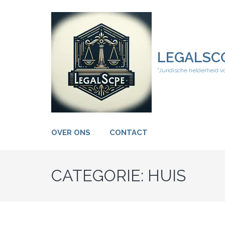
Ga
naar
inhoud
(druk
op
LEGALSC
Enter)
"Juridische helderheid v
OVER ONS
CONTACT
CATEGORIE:
HUIS