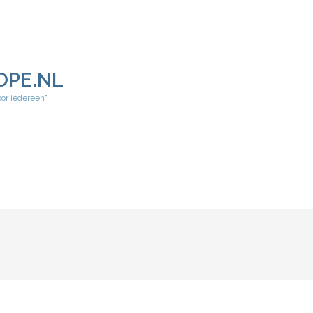
OPE.NL
oor iedereen"