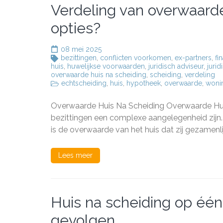
Verdeling van overwaarde 
opties?
08 mei 2025
bezittingen
,
conflicten voorkomen
,
ex-partners
,
fi
huis
,
huwelijkse voorwaarden
,
juridisch adviseur
,
jurid
overwaarde huis na scheiding
,
scheiding
,
verdeling
echtscheiding
,
huis
,
hypotheek
,
overwaarde
,
woni
Overwaarde Huis Na Scheiding Overwaarde Huis
bezittingen een complexe aangelegenheid zijn.
is de overwaarde van het huis dat zij gezamenli
Lees meer
Huis na scheiding op één 
gevolgen