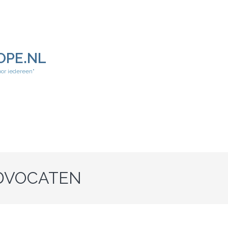
OPE.NL
oor iedereen"
DVOCATEN