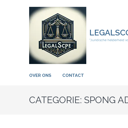
Ga
naar
inhoud
(druk
op
LEGALSC
Enter)
"Juridische helderheid v
OVER ONS
CONTACT
CATEGORIE:
SPONG A