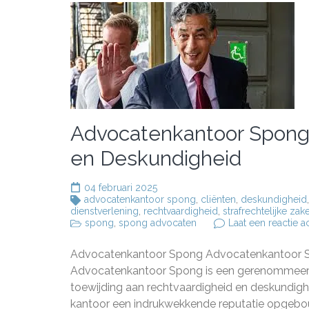
Advocatenkantoor Spong:
en Deskundigheid
04 februari 2025
advocatenkantoor spong
,
cliënten
,
deskundigheid
dienstverlening
,
rechtvaardigheid
,
strafrechtelijke zak
spong
,
spong advocaten
Laat een reactie a
Advocatenkantoor Spong Advocatenkantoor Sp
Advocatenkantoor Spong is een gerenommeerd
toewijding aan rechtvaardigheid en deskundighe
kantoor een indrukwekkende reputatie opgeb