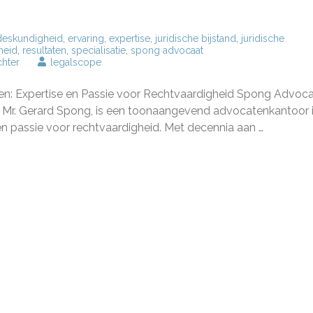
deskundigheid
,
ervaring
,
expertise
,
juridische bijstand
,
juridische
heid
,
resultaten
,
specialisatie
,
spong advocaat
op
chter
legalscope
Gerard
Spong:
n: Expertise en Passie voor Rechtvaardigheid Spong Advoca
Een
Vooraanstaande
 Mr. Gerard Spong, is een toonaangevend advocatenkantoor 
Strafpleiter
en passie voor rechtvaardigheid. Met decennia aan …
en
Advocaat
in
Nederland