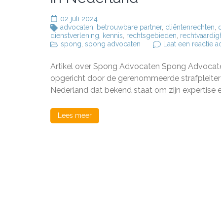
02 juli 2024
advocaten
,
betrouwbare partner
,
cliëntenrechten
,
dienstverlening
,
kennis
,
rechtsgebieden
,
rechtvaardig
spong
,
spong advocaten
Laat een reactie a
Artikel over Spong Advocaten Spong Advocate
opgericht door de gerenommeerde strafpleiter
Nederland dat bekend staat om zijn expertise 
Lees meer