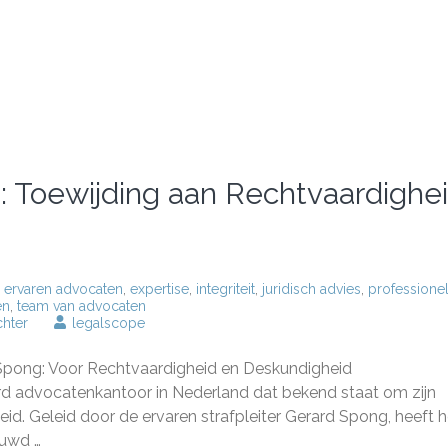
 Toewijding aan Rechtvaardighe
,
ervaren advocaten
,
expertise
,
integriteit
,
juridisch advies
,
professione
en
,
team van advocaten
op
chter
legalscope
Advocatenkantoor
Spong:
ong: Voor Rechtvaardigheid en Deskundigheid
Toewijding
aan
 advocatenkantoor in Nederland dat bekend staat om zijn
Rechtvaardigheid
id. Geleid door de ervaren strafpleiter Gerard Spong, heeft h
en
ouwd …
Deskundigheid