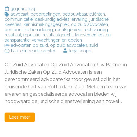
30 juni 2024
advocaat
,
beoordelingen
,
betrouwbaar
,
cliënten
,
communicatie
,
deskundig advies
,
ervaring
,
juridische
kwesties
,
kennismakingsgesprek
,
op zuid advocaten
,
persoonlijke benadering
,
rechtsgebied
,
rechtvaardig
resultaat
,
reputatie
,
resultaatgericht
,
tarieven en kosten
,
transparantie
,
verwachtingen en doelen
advocaten op zuid
,
op zuid advocaten
,
zuid
op
Laat een reactie achter
legalscope
Deskundige
Juridische
Op Zuid Advocaten Op Zuid Advocaten: Uw Partner in
Bijstand
bij
Juridische Zaken Op Zuid Advocaten is een
Op
gerenommeerd advocatenkantoor gevestigd in het
Zuid
bruisende hart van Rotterdam-Zuid. Met een team van
Advocaten
in
ervaren en gespecialiseerde advocaten bieden wij
Rotterdam-
hoogwaardige juridische dienstverlening aan zowel …
Zuid
Lees meer