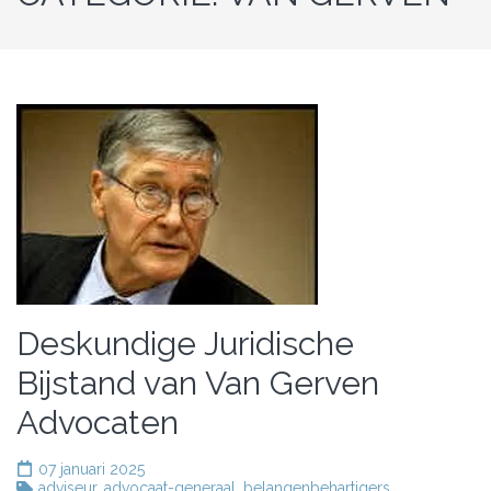
Deskundige Juridische
Bijstand van Van Gerven
Advocaten
07 januari 2025
adviseur
,
advocaat-generaal
,
belangenbehartigers
,