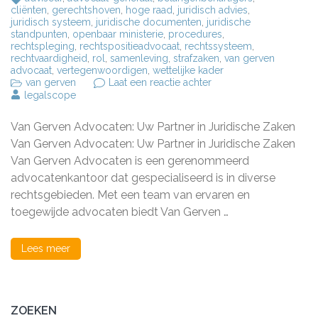
cliënten
,
gerechtshoven
,
hoge raad
,
juridisch advies
,
juridisch systeem
,
juridische documenten
,
juridische
standpunten
,
openbaar ministerie
,
procedures
,
rechtspleging
,
rechtspositieadvocaat
,
rechtssysteem
,
rechtvaardigheid
,
rol
,
samenleving
,
strafzaken
,
van gerven
advocaat
,
vertegenwoordigen
,
wettelijke kader
op
van gerven
Laat een reactie achter
Deskundige
legalscope
Juridische
Bijstand
Van Gerven Advocaten: Uw Partner in Juridische Zaken
van
Van
Van Gerven Advocaten: Uw Partner in Juridische Zaken
Gerven
Van Gerven Advocaten is een gerenommeerd
Advocaten
advocatenkantoor dat gespecialiseerd is in diverse
rechtsgebieden. Met een team van ervaren en
toegewijde advocaten biedt Van Gerven …
Lees meer
ZOEKEN