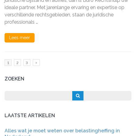
juridische bijstand en advies, dan is Buro Rechtshulp uw
Bijstand
ideale partner. Met jarenlange ervaring en expertise op
verschillende rechtsgebieden, staan de juridische
professionals …
Lees meer
Berichten
Pagina
Pagina
Pagina
1
2
3
>
paginering
ZOEKEN
LAATSTE ARTIKELEN
Alles wat je moet weten over belastingheffing in