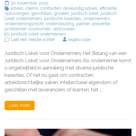
30 november 2025
advies
,
claims
,
contracten
,
deskundig advies
,
efficiënte
oplossingen
,
geschillen
,
groeien
,
juridisch loket
,
juridisch
loket ondernemers
,
juridische kwesties
,
ondernemers
,
ondernemingsrecht
,
ondersteuning
,
partner
,
preventie
,
problemen voorkomen
,
vertrouwen
juridisch loket ondernemers
op
Laat een reactie achter
legalscope
Het
Belang
Juridisch Loket voor Ondernemers Het Belang van een
van
een
Juridisch Loket voor Ondernemers Als ondernemer komt
Juridisch
u ongetwijfeld in aanraking met diverse juridische
Loket
kwesties. Of het nu gaat om contracten,
voor
Ondernemers:
arbeidsrechtelijke zaken, intellectueel eigendom of
Deskundig
geschillen met leveranciers of klanten, het …
Advies
en
Efficiënte
Lees meer
Oplossingen