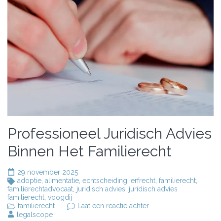
Professioneel Juridisch Advies
Binnen Het Familierecht
29 november 2025
adoptie
,
alimentatie
,
echtscheiding
,
erfrecht
,
familierecht
,
familierechtadvocaat
,
juridisch advies
,
juridisch advies
familierecht
,
voogdij
op
familierecht
Laat een reactie achter
Professioneel
legalscope