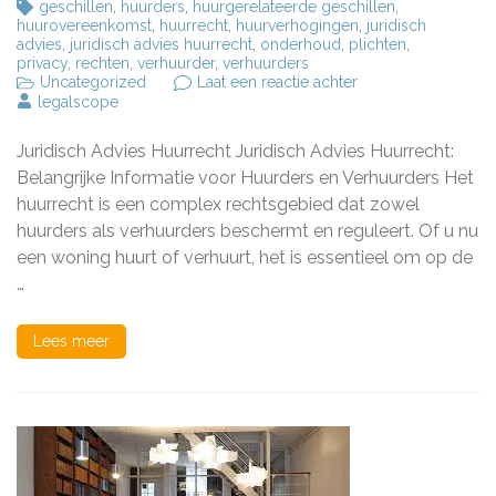
geschillen
,
huurders
,
huurgerelateerde geschillen
,
huurovereenkomst
,
huurrecht
,
huurverhogingen
,
juridisch
advies
,
juridisch advies huurrecht
,
onderhoud
,
plichten
,
privacy
,
rechten
,
verhuurder
,
verhuurders
op
Uncategorized
Laat een reactie achter
Belangrijk
legalscope
Juridisch
Advies
Juridisch Advies Huurrecht Juridisch Advies Huurrecht:
over
Huurrecht:
Belangrijke Informatie voor Huurders en Verhuurders Het
Essentiële
huurrecht is een complex rechtsgebied dat zowel
Informatie
huurders als verhuurders beschermt en reguleert. Of u nu
voor
Huurders
een woning huurt of verhuurt, het is essentieel om op de
en
…
Verhuurders
Lees meer