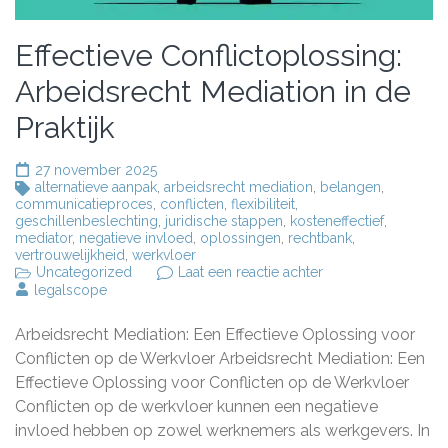
Effectieve Conflictoplossing:
Arbeidsrecht Mediation in de
Praktijk
27 november 2025
alternatieve aanpak
,
arbeidsrecht mediation
,
belangen
,
communicatieproces
,
conflicten
,
flexibiliteit
,
geschillenbeslechting
,
juridische stappen
,
kosteneffectief
,
mediator
,
negatieve invloed
,
oplossingen
,
rechtbank
,
vertrouwelijkheid
,
werkvloer
op
Uncategorized
Laat een reactie achter
Effectieve
legalscope
Conflictoplossing:
Arbeidsrecht
Arbeidsrecht Mediation: Een Effectieve Oplossing voor
Mediation
in
Conflicten op de Werkvloer Arbeidsrecht Mediation: Een
de
Effectieve Oplossing voor Conflicten op de Werkvloer
Praktijk
Conflicten op de werkvloer kunnen een negatieve
invloed hebben op zowel werknemers als werkgevers. In