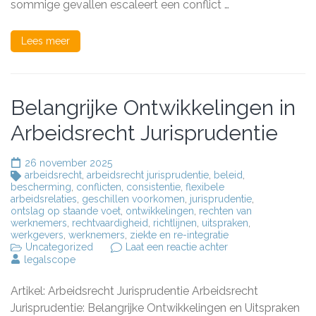
sommige gevallen escaleert een conflict …
Lees meer
Belangrijke Ontwikkelingen in
Arbeidsrecht Jurisprudentie
26 november 2025
arbeidsrecht
,
arbeidsrecht jurisprudentie
,
beleid
,
bescherming
,
conflicten
,
consistentie
,
flexibele
arbeidsrelaties
,
geschillen voorkomen
,
jurisprudentie
,
ontslag op staande voet
,
ontwikkelingen
,
rechten van
werknemers
,
rechtvaardigheid
,
richtlijnen
,
uitspraken
,
werkgevers
,
werknemers
,
ziekte en re-integratie
op
Uncategorized
Laat een reactie achter
Belangrijke
legalscope
Ontwikkelingen
in
Artikel: Arbeidsrecht Jurisprudentie Arbeidsrecht
Arbeidsrecht
Jurisprudentie
Jurisprudentie: Belangrijke Ontwikkelingen en Uitspraken