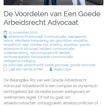
De Voordelen van Een Goede
Arbeidsrecht Advocaat
25 november 2025
arbeidsrecht advocaat
,
communicatie
,
diepgaande
kennis
,
effectieve benadering van geschillen
,
empathie
,
empathisch naar cliënten toe
,
ervaring
,
expertise
,
goede
arbeidsrecht advocaat
,
heldere communicatie
,
onderhandeling
,
oplossingsgericht denken
,
rechtvaardigheid
,
transparante communicatie
,
vertegenwoordiging
advocaat
,
arbeidsrecht
,
beste advocaat
,
goede advocaat
op
Laat een reactie achter
legalscope
De
Voordelen
De Belangrijke Rol van een Goede Arbeidsrecht
van
Een
Advocaat Arbeidsrecht is een complex en dynamisch
Goede
rechtsgebied dat de relatie tussen werkgevers en
Arbeidsrecht
werknemers regelt. Of het nu gaat om
Advocaat
arbeidscontracten, ontslagzaken, arbeidsconflicten of