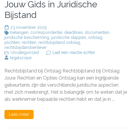
Jouw Gids in Juridische
Bijstand
23 november 2025
belangen
,
correspondentie
,
deadlines
,
documenten
,
juridische bescherming
,
juridische stappen
,
ontslag
,
plichten
,
rechten
,
rechtsbijstand ontslag
,
rechtsbijstandverlener
op
Uncategorized
Laat een reactie achter
Rechtsbijstand
legalscope
bij
Ontslag:
Rechtsbijstand bij Ontslag Rechtsbijstand bij Ontslag:
Jouw
Gids
Jouw Rechten en Opties Ontslag kan een ingrijpende
in
gebeurtenis zijn die verschillende juridische aspecten
Juridische
met zich meebrengt. Het is belangrijk om te weten dat je
Bijstand
als werknemer bepaalde rechten hebt en dat je in …
Lees meer