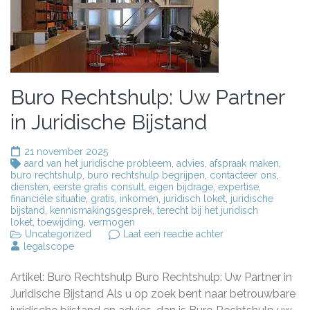
Buro Rechtshulp: Uw Partner
in Juridische Bijstand
21 november 2025
aard van het juridische probleem
,
advies
,
afspraak maken
,
buro rechtshulp
,
buro rechtshulp begrijpen
,
contacteer ons
,
diensten
,
eerste gratis consult
,
eigen bijdrage
,
expertise
,
financiële situatie
,
gratis
,
inkomen
,
juridisch loket
,
juridische
bijstand
,
kennismakingsgesprek
,
terecht bij het juridisch
loket
,
toewijding
,
vermogen
op
Uncategorized
Laat een reactie achter
Buro
legalscope
Rechtshulp:
Uw
Artikel: Buro Rechtshulp Buro Rechtshulp: Uw Partner in
Partner
in
Juridische Bijstand Als u op zoek bent naar betrouwbare
Juridische