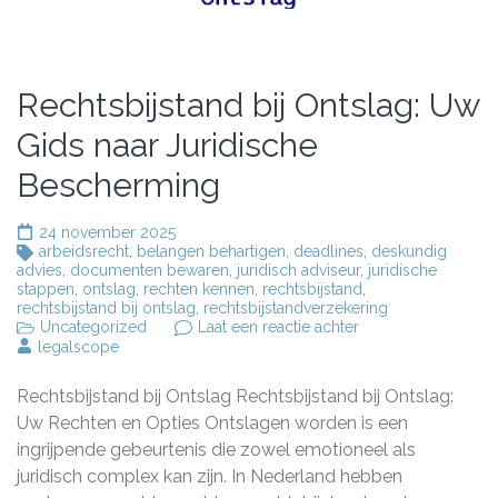
Rechtsbijstand bij Ontslag: Uw
Gids naar Juridische
Bescherming
24 november 2025
arbeidsrecht
,
belangen behartigen
,
deadlines
,
deskundig
advies
,
documenten bewaren
,
juridisch adviseur
,
juridische
stappen
,
ontslag
,
rechten kennen
,
rechtsbijstand
,
rechtsbijstand bij ontslag
,
rechtsbijstandverzekering
op
Uncategorized
Laat een reactie achter
Rechtsbijstand
legalscope
bij
Ontslag:
Rechtsbijstand bij Ontslag Rechtsbijstand bij Ontslag:
Uw
Gids
Uw Rechten en Opties Ontslagen worden is een
naar
ingrijpende gebeurtenis die zowel emotioneel als
Juridische
juridisch complex kan zijn. In Nederland hebben
Bescherming