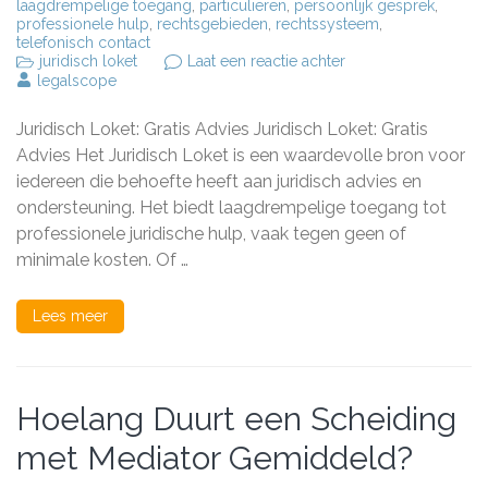
laagdrempelige toegang
,
particulieren
,
persoonlijk gesprek
,
professionele hulp
,
rechtsgebieden
,
rechtssysteem
,
telefonisch contact
op
juridisch loket
Laat een reactie achter
Gratis
legalscope
Juridisch
Advies
Juridisch Loket: Gratis Advies Juridisch Loket: Gratis
bij
het
Advies Het Juridisch Loket is een waardevolle bron voor
Loket:
iedereen die behoefte heeft aan juridisch advies en
Profiteer
ondersteuning. Het biedt laagdrempelige toegang tot
van
Deskundige
professionele juridische hulp, vaak tegen geen of
Hulp
minimale kosten. Of …
Lees meer
Hoelang Duurt een Scheiding
met Mediator Gemiddeld?