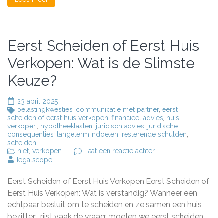
doen?
Eerst Scheiden of Eerst Huis
Verkopen: Wat is de Slimste
Keuze?
23 april 2025
belastingkwesties
,
communicatie met partner
,
eerst
scheiden of eerst huis verkopen
,
financieel advies
,
huis
verkopen
,
hypotheeklasten
,
juridisch advies
,
juridische
consequenties
,
langetermijndoelen
,
resterende schulden
,
scheiden
op
niet
,
verkopen
Laat een reactie achter
Eerst
legalscope
Scheiden
of
Eerst Scheiden of Eerst Huis Verkopen Eerst Scheiden of
Eerst
Huis
Eerst Huis Verkopen: Wat is verstandig? Wanneer een
Verkopen:
echtpaar besluit om te scheiden en ze samen een huis
Wat
bezitten, rijst vaak de vraag: moeten we eerst scheiden
is