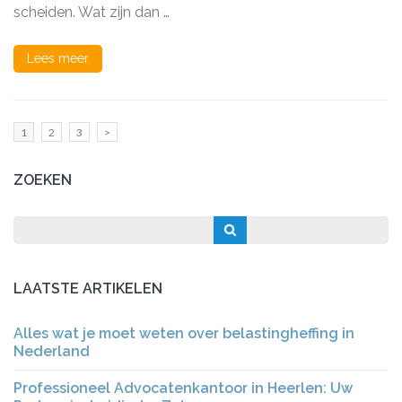
Bij
scheiden. Wat zijn dan …
Scheiding?
Lees meer
Berichten
Pagina
Pagina
Pagina
1
2
3
>
paginering
ZOEKEN
LAATSTE ARTIKELEN
Alles wat je moet weten over belastingheffing in
Nederland
Professioneel Advocatenkantoor in Heerlen: Uw