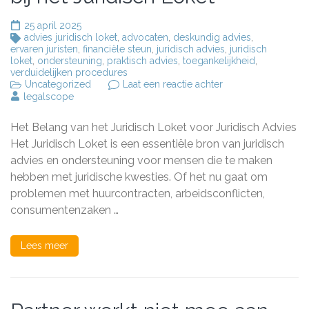
25 april 2025
advies juridisch loket
,
advocaten
,
deskundig advies
,
ervaren juristen
,
financiële steun
,
juridisch advies
,
juridisch
loket
,
ondersteuning
,
praktisch advies
,
toegankelijkheid
,
verduidelijken procedures
op
Uncategorized
Laat een reactie achter
Toegankelijk
legalscope
Juridisch
Advies
Het Belang van het Juridisch Loket voor Juridisch Advies
bij
het
Het Juridisch Loket is een essentiële bron van juridisch
Juridisch
advies en ondersteuning voor mensen die te maken
Loket
hebben met juridische kwesties. Of het nu gaat om
problemen met huurcontracten, arbeidsconflicten,
consumentenzaken …
Lees meer