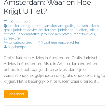
Amsterdam: Waar en Hoe
Krijgt U Het?
28 april 2025
amsterdam
,
gemeente amsterdam
,
gratis juridisch advies
,
gratis juridisch advies amsterdam
,
juridische loketten
,
lokale
rechtshulporganisaties
,
pro deo advocaten
,
rechtswinkels
,
spreekuren
op
Uncategorized
Laat een reactie achter
Gratis
legalscope
Juridisch
Advies
Gratis Juridisch Advies in Amsterdam Gratis Juridisch
in
Amsterdam:
Advies in Amsterdam Als u in Amsterdam woont en
Waar
behoefte heeft aan juridisch advies, dan zijn er
en
verschillende mogelijkheden om gratis ondersteuning te
Hoe
Krijgt
krijgen. Het is belangrijk om te weten waar u terecht …
U
Het?
Lees meer