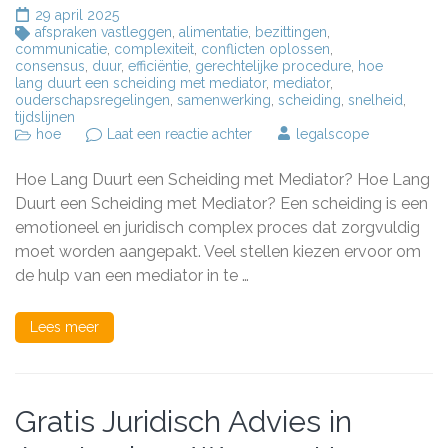
29 april 2025
afspraken vastleggen
,
alimentatie
,
bezittingen
,
communicatie
,
complexiteit
,
conflicten oplossen
,
consensus
,
duur
,
efficiëntie
,
gerechtelijke procedure
,
hoe
lang duurt een scheiding met mediator
,
mediator
,
ouderschapsregelingen
,
samenwerking
,
scheiding
,
snelheid
,
tijdslijnen
op
hoe
Laat een reactie achter
legalscope
Hoelang
Duurt
Hoe Lang Duurt een Scheiding met Mediator? Hoe Lang
een
Scheiding
Duurt een Scheiding met Mediator? Een scheiding is een
met
emotioneel en juridisch complex proces dat zorgvuldig
Mediator
moet worden aangepakt. Veel stellen kiezen ervoor om
Gemiddeld?
de hulp van een mediator in te …
Lees meer
Gratis Juridisch Advies in