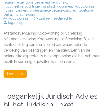
regelen
,
eigendom
,
gezamenlijke woning
,
hypotheekverplichtingen
,
juridisch document
,
koopwoning
,
notaris
,
partners
,
professionele begeleiding
,
rechtsgeldige
verklaring
,
scheiding
op
koopwoning
Laat een reactie achter
Afstandsverklaring
legalscope
voor
Koopwoning
Afstandsverklaring Koopwoning bij Scheiding
bij
Scheiding:
Afstandsverklaring Koopwoning bij Scheiding Bij een
Belangrijke
echtscheiding komt er veel kijken, waaronder de
Juridische
verdeling van bezittingen en financiën. Een van de
Stap
belangrijke aspecten is de koopwoning die het echtpaar
bezit. In sommige gevallen kan een van …
Lees meer
Toegankelijk Juridisch Advies
bij het Juridisch Loket