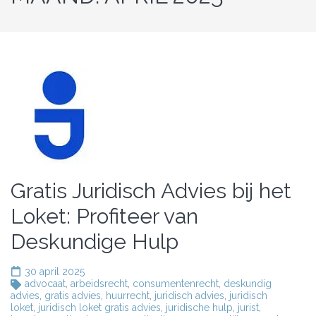
Gratis Juridisch Advies bij het
Loket: Profiteer van
Deskundige Hulp
30 april 2025
advocaat
,
arbeidsrecht
,
consumentenrecht
,
deskundig
advies
,
gratis advies
,
huurrecht
,
juridisch advies
,
juridisch
loket
,
juridisch loket gratis advies
,
juridische hulp
,
jurist
,