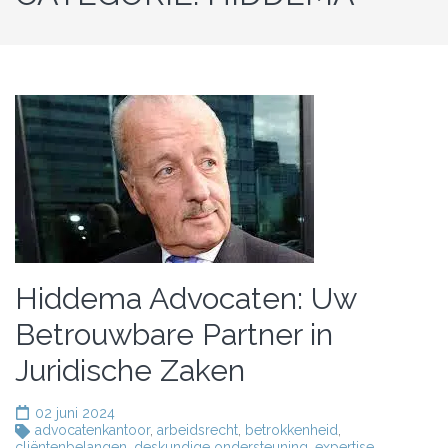
Hiddema Advocaten: Uw
Betrouwbare Partner in
Juridische Zaken
02 juni 2024
advocatenkantoor
,
arbeidsrecht
,
betrokkenheid
,
cliëntenbelangen
,
deskundige ondersteuning
,
expertise
,