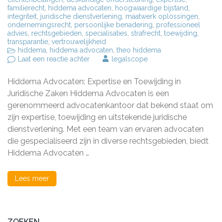
familierecht
,
hiddema advocaten
,
hoogwaardige bijstand
,
integriteit
,
juridische dienstverlening
,
maatwerk oplossingen
,
ondernemingsrecht
,
persoonlijke benadering
,
professioneel
advies
,
rechtsgebieden
,
specialisaties
,
strafrecht
,
toewijding
,
transparantie
,
vertrouwelijkheid
hiddema
,
hiddema advocaten
,
theo hiddema
op
Laat een reactie achter
legalscope
Hiddema
Advocaten:
Hiddema Advocaten: Expertise en Toewijding in
Uw
Betrouwbare
Juridische Zaken Hiddema Advocaten is een
Partner
gerenommeerd advocatenkantoor dat bekend staat om
in
zijn expertise, toewijding en uitstekende juridische
Juridische
Zaken
dienstverlening. Met een team van ervaren advocaten
die gespecialiseerd zijn in diverse rechtsgebieden, biedt
Hiddema Advocaten …
Lees meer
ZOEKEN