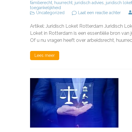
familierecht
,
huurrecht
,
juridisch advies
,
juridisch loke
toegankelijkheid
op
Uncategorized
Laat een reactie achter
Juridi
Loket
Artikel: Juridisch Loket Rotterdam Juridisch Lo
Rotte
Uw
Loket in Rotterdam is een essentiële bron van
Partne
Of u nu vragen heeft over arbeidsrecht, huurr
voor
Juridi
Advie
Lees meer
en
Onder