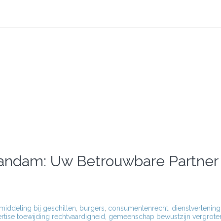
Zaandam: Uw Betrouwbare Partner
middeling bij geschillen
,
burgers
,
consumentenrecht
,
dienstverlening
rtise toewijding rechtvaardigheid
,
gemeenschap bewustzijn vergrote