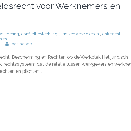
beidsrecht voor Werknemers en
scherming
,
conflictbeslechting
,
juridisch arbeidsrecht
,
onterecht
ers
p
legalscope
elang
an
dsrecht: Bescherming en Rechten op de Werkplek Het juridisch
uridisch
rbeidsrecht
het rechtssysteem dat de relatie tussen werkgevers en werkn
oor
rechten en plichten …
erknemers
n
erkgevers