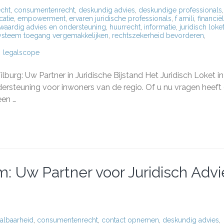
cht
,
consumentenrecht
,
deskundig advies
,
deskundige professionals
,
catie
,
empowerment
,
ervaren juridische professionals
,
f amili
,
financië
aardig advies en ondersteuning
,
huurrecht
,
informatie
,
juridisch loke
ysteem toegang vergemakkelijken
,
rechtszekerheid bevorderen
,
legalscope
sch
Tilburg: Uw Partner in Juridische Bijstand Het Juridisch Loket in
ndersteuning voor inwoners van de regio. Of u nu vragen heeft
g:
een …
r
ische
nd
m: Uw Partner voor Juridisch Advi
albaarheid
,
consumentenrecht
,
contact opnemen
,
deskundig advies
,