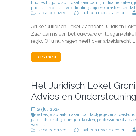
huurrecht
,
juridisch loket zaandam
,
juridische zaken
,
j
plichten
,
rechten
,
voorlichtingsbijeenkomsten
,
works
op
Uncategorized
Laat een reactie achter
Het
Juridi
Artikel: Juridisch Loket Zaandam Juridisch Lok
Loket
in
Zaandam is een betrouwbare en toegankelijke b
Zaan
regio. Of u nu vragen heeft over arbeidsrecht, …
Uw
Betro
Partne
Lees meer
voor
Juridi
Advie
Het Juridisch Loket Groni
Advies en Ondersteunin
29 juli 2025
adres
,
afspraak maken
,
contactgegevens
,
deskundi
juridisch loket groningen
,
kosten
,
professioneel advie
website
op
Uncategorized
Laat een reactie achter
Het