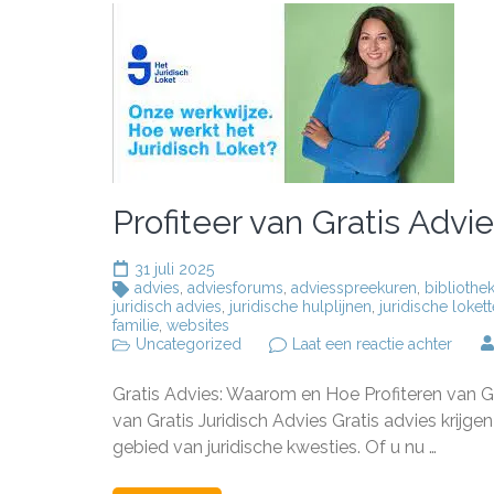
Profiteer van Gratis Advi
31 juli 2025
advies
,
adviesforums
,
adviesspreekuren
,
bibliothe
juridisch advies
,
juridische hulplijnen
,
juridische loket
familie
,
websites
op
Uncategorized
Laat een reactie achter
Profit
van
Gratis Advies: Waarom en Hoe Profiteren van Gr
Gratis
Advie
van Gratis Juridisch Advies Gratis advies krijge
voor
gebied van juridische kwesties. Of u nu …
Jouw
Jurid
Vrage