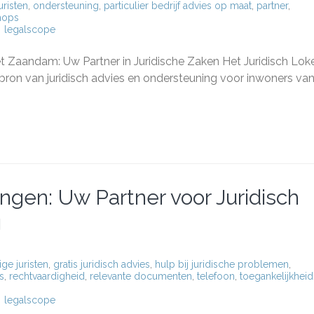
uristen
,
ondersteuning
,
particulier bedrijf advies op maat
,
partner
,
hops
legalscope
sch
et Zaandam: Uw Partner in Juridische Zaken Het Juridisch Loke
ron van juridisch advies en ondersteuning voor inwoners va
dam:
uwbare
r
sch
s
ngen: Uw Partner voor Juridisch
g
ge juristen
,
gratis juridisch advies
,
hulp bij juridische problemen
,
s
,
rechtvaardigheid
,
relevante documenten
,
telefoon
,
toegankelijkheid
legalscope