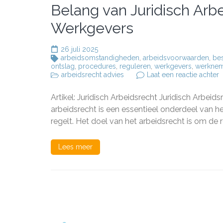
Belang van Juridisch Ar
Werkgevers
26 juli 2025
arbeidsomstandigheden
,
arbeidsvoorwaarden
,
be
ontslag
,
procedures
,
reguleren
,
werkgevers
,
werknem
o
arbeidsrecht advies
Laat een reactie achter
B
v
Artikel: Juridisch Arbeidsrecht Juridisch Arbei
J
A
arbeidsrecht is een essentieel onderdeel van 
v
regelt. Het doel van het arbeidsrecht is om de 
W
e
W
Lees meer