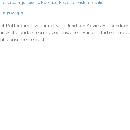
t rotterdam
,
juridische kwesties
,
kosten diensten
,
locatie
,
legalscope
sch
ket Rotterdam: Uw Partner voor Juridisch Advies Het Juridisch
rdam:
 juridische ondersteuning voor inwoners van de stad en omgev
r
echt, consumentenrecht …
sch
s
steuning