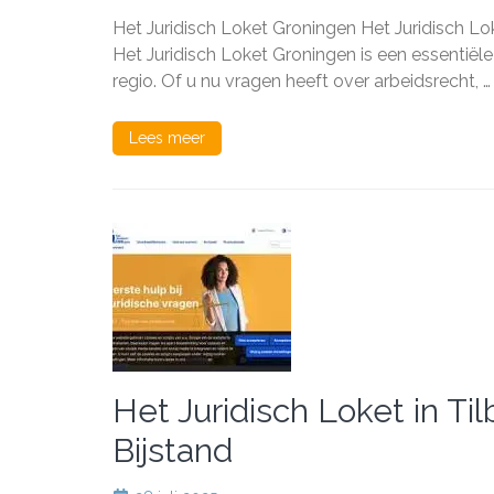
Juridi
Het Juridisch Loket Groningen Het Juridisch L
Loket
Groni
Het Juridisch Loket Groningen is een essentiël
Uw
regio. Of u nu vragen heeft over arbeidsrecht, …
Partne
voor
Juridi
Lees meer
Advie
en
Onder
Het Juridisch Loket in Ti
Bijstand