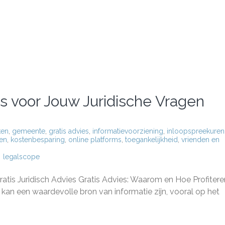
es voor Jouw Juridische Vragen
ken
,
gemeente
,
gratis advies
,
informatievoorziening
,
inloopspreekuren
ten
,
kostenbesparing
,
online platforms
,
toegankelijkheid
,
vrienden en
legalscope
eer
atis Juridisch Advies Gratis Advies: Waarom en Hoe Profitere
s
n kan een waardevolle bron van informatie zijn, vooral op het
ische
n