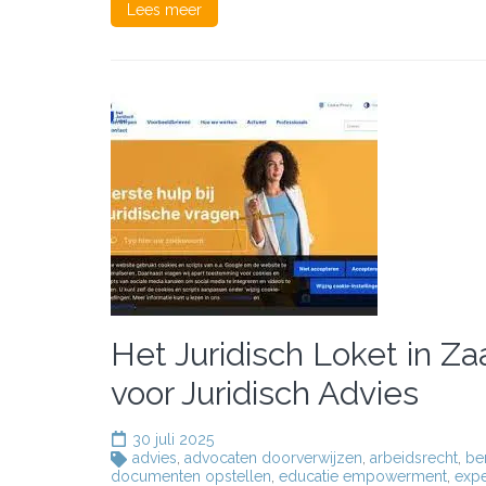
Lees meer
Het Juridisch Loket in 
voor Juridisch Advies
30 juli 2025
advies
,
advocaten doorverwijzen
,
arbeidsrecht
,
be
documenten opstellen
,
educatie empowerment
,
expe