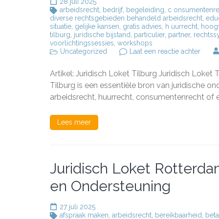
28 juli 2025
arbeidsrecht
,
bedrijf
,
begeleiding
,
c onsumentenre
diverse rechtsgebieden behandeld arbeidsrecht
,
edu
situatie
,
gelijke kansen
,
gratis advies
,
h uurrecht
,
hoogw
tilburg
,
juridische bijstand
,
particulier
,
partner
,
rechtss
voorlichtingssessies
,
workshops
op
Uncategorized
Laat een reactie achter
Het
Juridi
Artikel: Juridisch Loket Tilburg Juridisch Loket 
Loket
in
Tilburg is een essentiële bron van juridische o
Tilbur
arbeidsrecht, huurrecht, consumentenrecht of 
Uw
Partne
voor
Lees meer
Jurid
Bijsta
Juridisch Loket Rotterda
en Ondersteuning
27 juli 2025
afspraak maken
,
arbeidsrecht
,
bereikbaarheid
,
beta