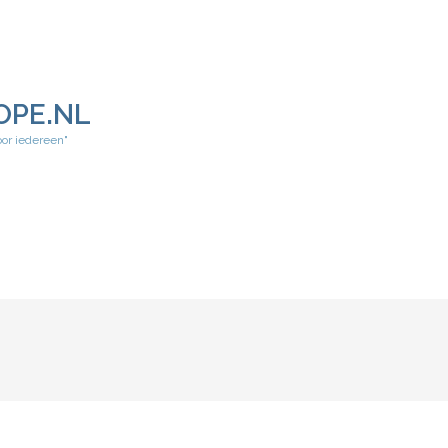
OPE.NL
oor iedereen"