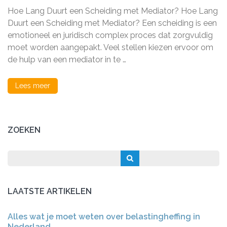
Duurt
Hoe Lang Duurt een Scheiding met Mediator? Hoe Lang
een
Scheiding
Duurt een Scheiding met Mediator? Een scheiding is een
met
emotioneel en juridisch complex proces dat zorgvuldig
Mediator
moet worden aangepakt. Veel stellen kiezen ervoor om
Gemiddeld?
de hulp van een mediator in te …
Lees meer
ZOEKEN
LAATSTE ARTIKELEN
Alles wat je moet weten over belastingheffing in
Nederland