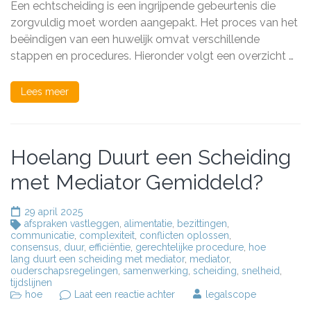
Een echtscheiding is een ingrijpende gebeurtenis die
Een
zorgvuldig moet worden aangepakt. Het proces van het
overzicht
van
beëindigen van een huwelijk omvat verschillende
het
stappen en procedures. Hieronder volgt een overzicht …
proces
Lees meer
Hoelang Duurt een Scheiding
met Mediator Gemiddeld?
29 april 2025
afspraken vastleggen
,
alimentatie
,
bezittingen
,
communicatie
,
complexiteit
,
conflicten oplossen
,
consensus
,
duur
,
efficiëntie
,
gerechtelijke procedure
,
hoe
lang duurt een scheiding met mediator
,
mediator
,
ouderschapsregelingen
,
samenwerking
,
scheiding
,
snelheid
,
tijdslijnen
op
hoe
Laat een reactie achter
legalscope
Hoelang