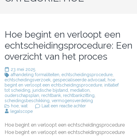
Hoe begint en verloopt een
echtscheidingsprocedure: Een
overzicht van het proces
23 mei 2025
afhandeling formaliteiten
,
echtscheidingsprocedure
,
echtscheidingsverzoek
,
gespecialiseerde advocaat
,
hoe
begint en verloopt een echtscheidingsprocedure
,
initiatief
tot scheiding
,
juridische bijstand
,
mediation
,
ouderschapsplan
,
rechtbank
,
rechtbankzitting
,
scheidingsbeschikking
,
vermogensverdeling
op
hoe
,
wat
Laat een reactie achter
Hoe
legalscope
begint
en
Hoe begint en verloopt een echtscheidingsprocedure
verloopt
een
Hoe begint en verloopt een echtscheidingsprocedure
echtscheidingsprocedure