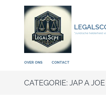
Ga
naar
inhoud
(druk
op
LEGALSC
Enter)
"Juridische helderheid v
OVER ONS
CONTACT
CATEGORIE:
JAP A JOE