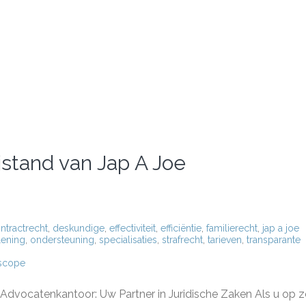
jstand van Jap A Joe
ntractrecht
,
deskundige
,
effectiviteit
,
efficiëntie
,
familierecht
,
jap a joe
lening
,
ondersteuning
,
specialisaties
,
strafrecht
,
tarieven
,
transparante
lscope
 Advocatenkantoor: Uw Partner in Juridische Zaken Als u op 