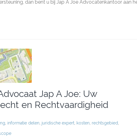
dersteuning, dan bent u bij Jap A Joe Advocatenkantoor aan h
antoor
 Advocaat Jap A Joe: Uw
Recht en Rechtvaardigheid
ing
,
informatie delen
,
juridische expert
,
kosten
,
rechtsgebied
,
lscope