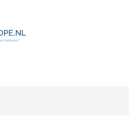
OPE.NL
oor iedereen"