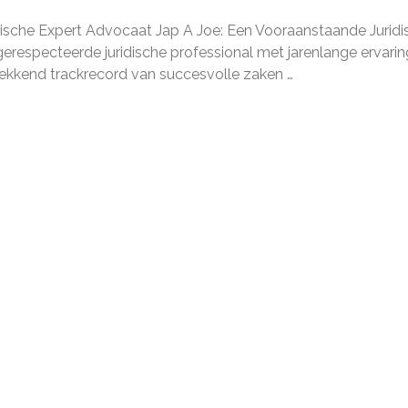
ische Expert Advocaat Jap A Joe: Een Vooraanstaande Juridi
respecteerde juridische professional met jarenlange ervarin
ekkend trackrecord van succesvolle zaken …
e
gheid