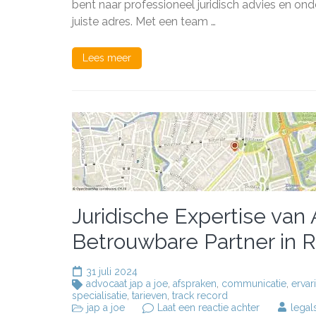
van
bent naar professioneel juridisch advies en on
Jap
juiste adres. Met een team …
A
Joe
Advocatenk
Lees meer
Juridische Expertise van
Betrouwbare Partner in 
31 juli 2024
advocaat jap a joe
,
afspraken
,
communicatie
,
ervar
specialisatie
,
tarieven
,
track record
op
jap a joe
Laat een reactie achter
lega