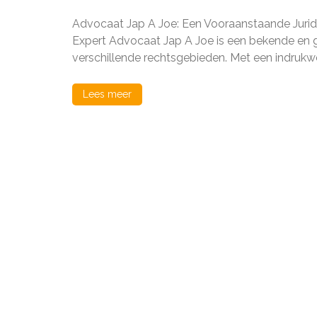
Juridische
Expertise
Advocaat Jap A Joe: Een Vooraanstaande Jurid
van
Advocaat
Expert Advocaat Jap A Joe is een bekende en ge
Jap
verschillende rechtsgebieden. Met een indrukw
A
Joe:
Uw
Lees meer
Betrouwbar
Partner
in
Recht
en
Rechtvaardi