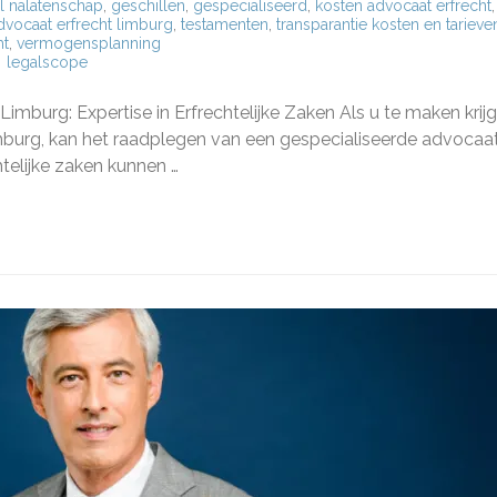
l nalatenschap
,
geschillen
,
gespecialiseerd
,
kosten advocaat erfrecht
,
advocaat erfrecht limburg
,
testamenten
,
transparantie kosten en tarieve
ht
,
vermogensplanning
legalscope
cialiseerde
aat
mburg: Expertise in Erfrechtelijke Zaken Als u te maken krijg
ht
imburg, kan het raadplegen van een gespecialiseerde advocaa
rg:
telijke zaken kunnen …
t
htelijke
n