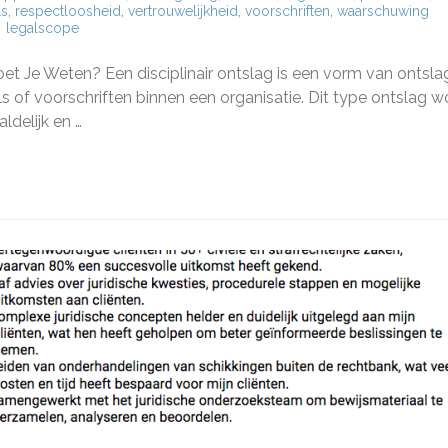
ls
,
respectloosheid
,
vertrouwelijkheid
,
voorschriften
,
waarschuwing
legalscope
Moet Je Weten? Een disciplinair ontslag is een vorm van ontsla
s of voorschriften binnen een organisatie. Dit type ontslag w
delijk en …
linair
g:
en
dures