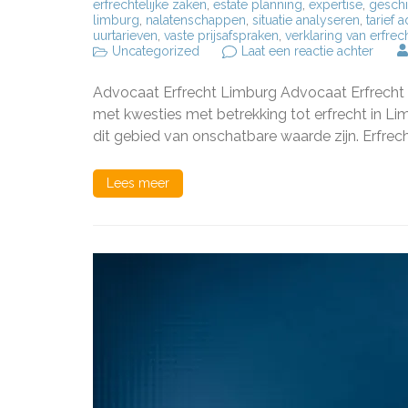
erfrechtelijke zaken
,
estate planning
,
expertise
,
geschi
limburg
,
nalatenschappen
,
situatie analyseren
,
tarief 
uurtarieven
,
vaste prijsafspraken
,
verklaring van erfrec
op
Uncategorized
Laat een reactie achter
Gespe
Advoc
Advocaat Erfrecht Limburg Advocaat Erfrecht Li
Erfrec
in
met kwesties met betrekking tot erfrecht in L
Limbu
dit gebied van onschatbare waarde zijn. Erfrech
Uw
Exper
in
Lees meer
Erfrec
Zake