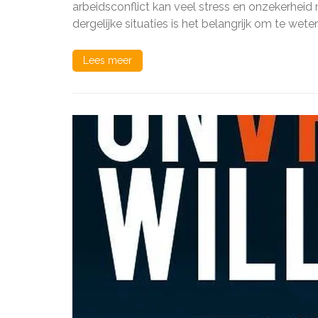
Recht
arbeidsconflict kan veel stress en onzekerhei
bij
dergelijke situaties is het belangrijk om te wet
een
Arbei
Lees meer