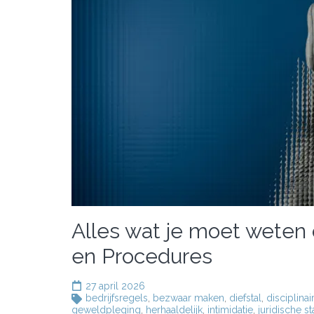
Alles wat je moet weten o
en Procedures
27 april 2026
bedrijfsregels
,
bezwaar maken
,
diefstal
,
disciplinai
geweldpleging
,
herhaaldelijk
,
intimidatie
,
juridische 