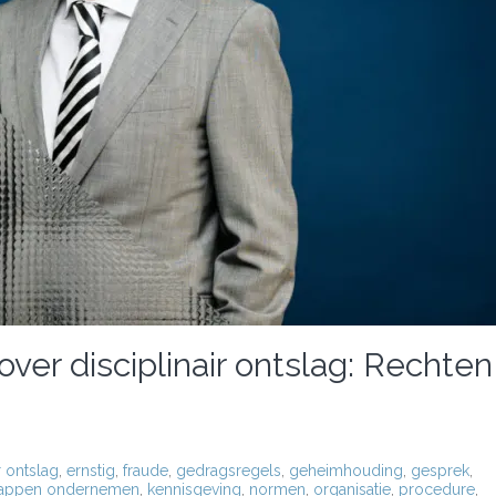
ver disciplinair ontslag: Rechten
r ontslag
,
ernstig
,
fraude
,
gedragsregels
,
geheimhouding
,
gesprek
,
stappen ondernemen
,
kennisgeving
,
normen
,
organisatie
,
procedure
,