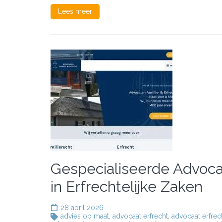
Moet
Lees meer
Je
Wete
Gespecialiseerde Advoca
in Erfrechtelijke Zaken
28 april 2026
advies op maat
,
advocaat erfrecht
,
advocaat erfrec