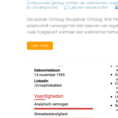
professioneel gedrag
,
rechten van werknemers
,
rege
op
Uncategorized
Laat een reactie achter
Alles
wat
Disciplinair Ontslag Disciplinair Ontslag: Wat 
je
moet
plaatsvindt vanwege het niet naleven van regel
weten
vaak toegepast wanneer een werknemer herhaal
over
discip
ontsla
Lees meer
Recht
en
Proce