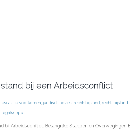
stand bij een Arbeidsconflict
,
escalatie voorkomen
,
juridisch advies
,
rechtsbijstand
,
rechtsbijstand
legalscope
g
and bij Arbeidsconflict: Belangrijke Stappen en Overwegingen 