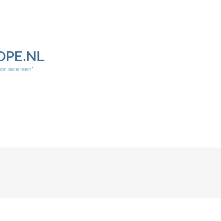
OPE.NL
oor iedereen"