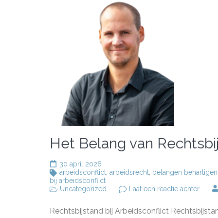
Het Belang van Rechtsbij
30 april 2026
arbeidsconflict
,
arbeidsrecht
,
belangen behartigen
bij arbeidsconflict
op
Uncategorized
Laat een reactie achter
Het
Belan
Rechtsbijstand bij Arbeidsconflict Rechtsbijst
van