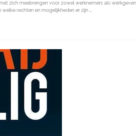
sbijstand
d met zich meebrengen voor zowel werknemers als werkgevers
en welke rechten en mogelijkheden er zijn …
dsconflict