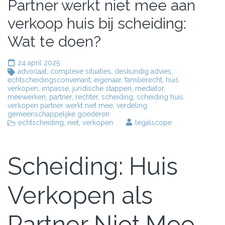
Partner werkt niet mee aan
verkoop huis bij scheiding:
Wat te doen?
24 april 2025
advocaat
,
complexe situaties
,
deskundig advies
,
echtscheidingsconvenant
,
eigenaar
,
familierecht
,
huis
verkopen
,
impasse
,
juridische stappen
,
mediator
,
meewerken
,
partner
,
rechter
,
scheiding
,
scheiding huis
verkopen partner werkt niet mee
,
verdeling
gemeenschappelijke goederen
echtscheiding
,
niet
,
verkopen
legalscope
Scheiding: Huis
Verkopen als
Partner Niet Mee