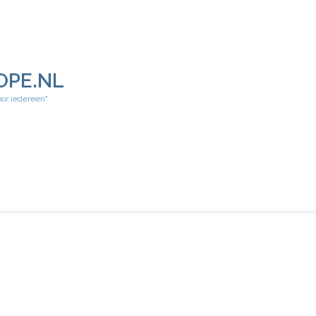
OPE.NL
oor iedereen"