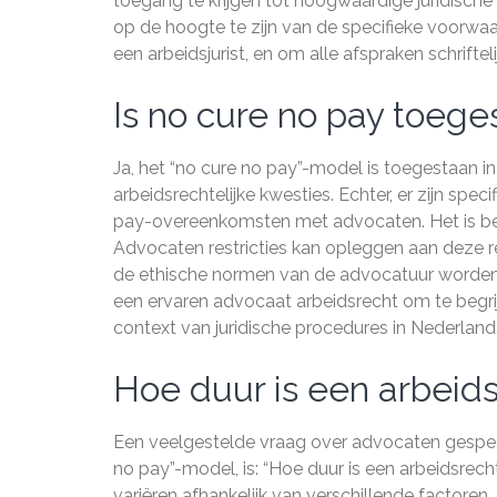
toegang te krijgen tot hoogwaardige juridische 
op de hoogte te zijn van de specifieke voorwaa
een arbeidsjurist, en om alle afspraken schriftel
Is no cure no pay toeg
Ja, het “no cure no pay”-model is toegestaan 
arbeidsrechtelijke kwesties. Echter, er zijn spe
pay-overeenkomsten met advocaten. Het is be
Advocaten restricties kan opleggen aan deze r
de ethische normen van de advocatuur worden 
een ervaren advocaat arbeidsrecht om te begri
context van juridische procedures in Nederland
Hoe duur is een arbeid
Een veelgestelde vraag over advocaten gespeci
no pay”-model, is: “Hoe duur is een arbeidsre
variëren afhankelijk van verschillende factoren