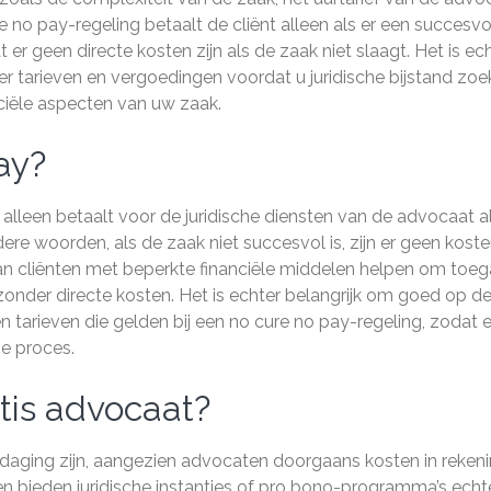
 no pay-regeling betaalt de cliënt alleen als er een succesvo
er geen directe kosten zijn als de zaak niet slaagt. Het is ec
r tarieven en vergoedingen voordat u juridische bijstand zoek
ciële aspecten van uw zaak.
ay?
t alleen betaalt voor de juridische diensten van de advocaat a
re woorden, als de zaak niet succesvol is, zijn er geen kost
n cliënten met beperkte financiële middelen helpen om toe
 zonder directe kosten. Het is echter belangrijk om goed op d
 tarieven die gelden bij een no cure no pay-regeling, zodat e
he proces.
tis advocaat?
tdaging zijn, aangezien advocaten doorgaans kosten in reken
n bieden juridische instanties of pro bono-programma’s echt