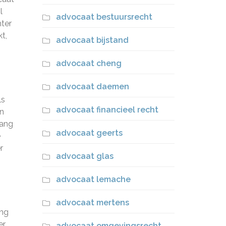
l
advocaat bestuursrecht
hter
t,
advocaat bijstand
advocaat cheng
advocaat daemen
ls
advocaat financieel recht
en
gang
advocaat geerts
e
r
advocaat glas
advocaat lemache
advocaat mertens
ing
er
advocaat omgevingsrecht