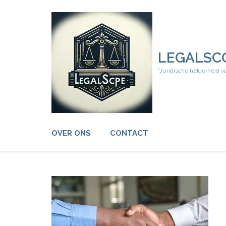
Ga
naar
inhoud
(druk
op
LEGALSC
Enter)
"Juridische helderheid v
OVER ONS
CONTACT