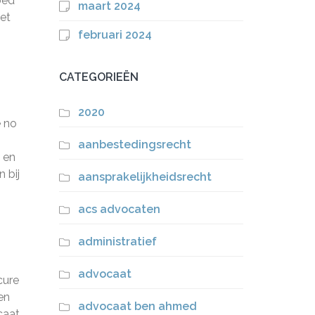
oed
maart 2024
met
februari 2024
CATEGORIEËN
2020
e no
aanbestedingsrecht
 en
 bij
aansprakelijkheidsrecht
acs advocaten
administratief
advocaat
cure
en
advocaat ben ahmed
caat