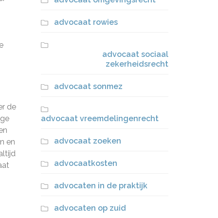
advocaat rowies
e
advocaat sociaal
zekerheidsrecht
advocaat sonmez
er de
ige
advocaat vreemdelingenrecht
een
advocaat zoeken
en en
ltijd
advocaatkosten
aat
advocaten in de praktijk
advocaten op zuid