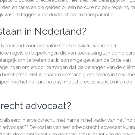
bijstand zonder directe kosten. Het is echter belangrijk om g
rden en tarieven die gelden bij een no cure no pay regeling 
ijk vast te leggen voor duidelijkheid en transparantie.
estaan in Nederland?
in Nederland voor bepaalde soorten zaken, waaronder
cifieke regels en beperkingen die van toepassing zijn op no cur
langrijk om te weten dat in sommige gevallen de Orde van
egelingen om ervoor te zorgen dat de belangen van de cliënt
beschermd. Het is daarom verstandig om advies in te winnen
jpen hoe het no cure no pay-model precies werkt binnen de
.
srecht advocaat?
aliseerd in arbeidsrecht, met name in het kader van het “no 
cht advocaat?” De kosten van een arbeidsrecht advocaat kunn
, zoals de complexiteit van de zaak, het uurtarief van de advo