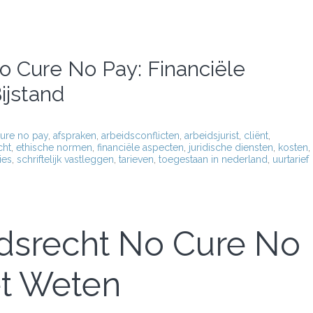
o Cure No Pay: Financiële
ijstand
cure no pay
,
afspraken
,
arbeidsconflicten
,
arbeidsjurist
,
cliënt
,
cht
,
ethische normen
,
financiële aspecten
,
juridische diensten
,
kosten
,
ties
,
schriftelijk vastleggen
,
tarieven
,
toegestaan in nederland
,
uurtarief
dsrecht No Cure No
t Weten