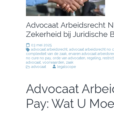
Advocaat Arbeidsrecht N
Zekerheid bij Juridische B
03 mei 2025
advocaat arbeidsrecht
,
advocaat arbeidsrecht no 
complexiteit van de zaak
,
ervaren advocaat arbeidsre
no cure no pay
,
orde van advocaten
,
regeling
,
restric
advocaat
,
voorwaarden
,
zaak
advocaat
legalscope
Advocaat Arbei
Pay: Wat U Moe