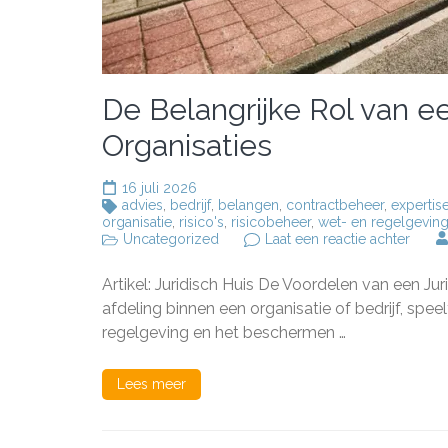
De Belangrijke Rol van ee
Organisaties
16 juli 2026
advies
,
bedrijf
,
belangen
,
contractbeheer
,
expertis
organisatie
,
risico's
,
risicobeheer
,
wet- en regelgevin
op
Uncategorized
Laat een reactie achter
De
Belang
Artikel: Juridisch Huis De Voordelen van een Jur
Rol
van
afdeling binnen een organisatie of bedrijf, spee
een
regelgeving en het beschermen …
Juridi
Huis
binne
Lees meer
Organ