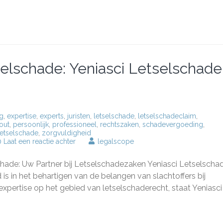
rne
leving
elschade: Yeniasci Letselschade
ng
,
expertise
,
experts
,
juristen
,
letselschade
,
letselschadeclaim
,
out
,
persoonlijk
,
professioneel
,
rechtszaken
,
schadevergoeding
,
letselschade
,
zorgvuldigheid
op
Laat een reactie achter
legalscope
Deskundige
Hulp
schade: Uw Partner bij Letselschadezaken Yeniasci Letselschad
bij
Letselschade:
 in het behartigen van de belangen van slachtoffers bij
Yeniasci
expertise op het gebied van letselschaderecht, staat Yeniasci
Letselschade
staat
voor
u