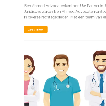
Ahme
Ben Ahmed Advocatenkantoor: Uw Partner in J
Advoc
Uw
Juridische Zaken Ben Ahmed Advocatenkantoor
Partne
in diverse rechtsgebieden. Met een team van 
in
Jurid
Zake
Lees meer