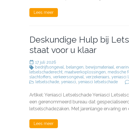
in
Mode
Lees meer
Samen
Deskundige Hulp bij Lets
staat voor u klaar
17 juli 2026
bedrijfsongeval
,
belangen
,
bewijsmateriaal
,
ervari
letselschaderecht
,
maatwerkoplossingen
,
medische f
slachtoffers
,
verkeersongeval
,
verzekeraars
,
yeniasci 
letselschade
,
yeniasci
,
yeniasci letselschade
Artikel: Yeniasci Letselschade Yeniasci Letsel
een gerenommeerd bureau dat gespecialiseerd is
letselschadezaken. Met jarenlange ervaring en 
Lees meer