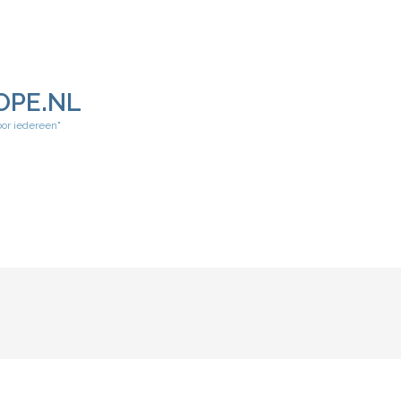
OPE.NL
oor iedereen"