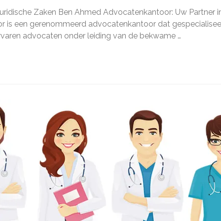
d
uridische Zaken Ben Ahmed Advocatenkantoor: Uw Partner i
atenkantoor:
 is een gerenommeerd advocatenkantoor dat gespecialiseer
r
ervaren advocaten onder leiding van de bekwame …
ische
n