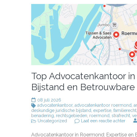
Top Advocatenkantoor in
Bijstand en Betrouwbare
08 juli 2026
advocatenkantoor
,
advocatenkantoor roermond
,
a
deskundige juridische bijstand
,
expertise
,
familierecht
benadering
,
rechtsgebieden
,
roermond
,
strafrecht
,
ve
op
Uncategorized
Laat een reactie achter
Top
Advoc
Advocatenkantoor in Roermond: Expertise en 
in