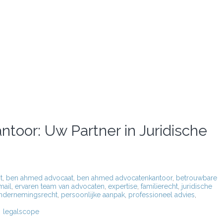
oor: Uw Partner in Juridische
t
,
ben ahmed advocaat
,
ben ahmed advocatenkantoor
,
betrouwbare
mail
,
ervaren team van advocaten
,
expertise
,
familierecht
,
juridische
ndernemingsrecht
,
persoonlijke aanpak
,
professioneel advies
,
legalscope