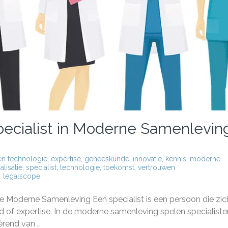
pecialist in Moderne Samenlevin
 en technologie
,
expertise
,
geneeskunde
,
innovatie
,
kennis
,
moderne
alisatie
,
specialist
,
technologie
,
toekomst
,
vertrouwen
legalscope
ale
n de Moderne Samenleving Een specialist is een persoon die zic
ed of expertise. In de moderne samenleving spelen specialiste
iërend van …
list