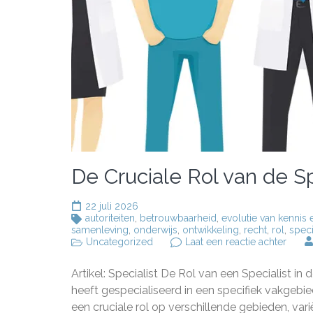
De Cruciale Rol van de S
22 juli 2026
autoriteiten
,
betrouwbaarheid
,
evolutie van kennis
samenleving
,
onderwijs
,
ontwikkeling
,
recht
,
rol
,
speci
op
Uncategorized
Laat een reactie achter
De
Cruci
Artikel: Specialist De Rol van een Specialist i
Rol
van
heeft gespecialiseerd in een specifiek vakgebi
de
een cruciale rol op verschillende gebieden, var
Specia