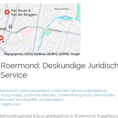
 Roermond: Deskundige Juridisc
 Service
rbeidsrecht
,
betrouwbaarheid
,
contacteer het advocatenkantoor
,
,
hoog niveau
,
juridische diensten
,
ondernemingsrecht
,
persoonlijke
rtrouwen en integriteit
,
vooraanstaand
legalscope
atenkantoor
Betrouwbaarheid Advocatenkantoor in Roermond: Expertise 