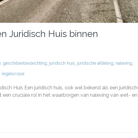
n Juridisch Huis binnen
e
,
geschillenbeslechting
,
juridisch huis
,
juridische afdeling
,
naleving
,
g
legalscope
rijke
idisch Huis Een juridisch huis, ook wel bekend als een juridisch
lt een cruciale rol in het waarborgen van naleving van wet- en
sch
n
isaties