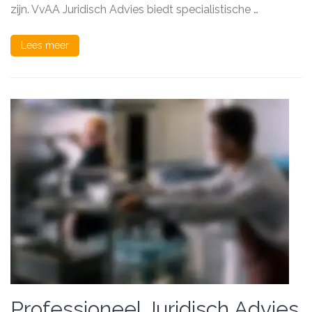
zijn. VvAA Juridisch Advies biedt specialistische …
Zorg
Lees meer
Professioneel Juridisch Advies