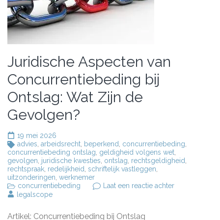
Juridische Aspecten van
Concurrentiebeding bij
Ontslag: Wat Zijn de
Gevolgen?
19 mei 2026
advies
,
arbeidsrecht
,
beperkend
,
concurrentiebeding
,
concurrentiebeding ontslag
,
geldigheid volgens wet
,
gevolgen
,
juridische kwesties
,
ontslag
,
rechtsgeldigheid
,
rechtspraak
,
redelijkheid
,
schriftelijk vastleggen
,
uitzonderingen
,
werknemer
op
concurrentiebeding
Laat een reactie achter
Juridische
legalscope
Aspecten
van
Artikel: Concurrentiebeding bij Ontslag
Concurrentieb