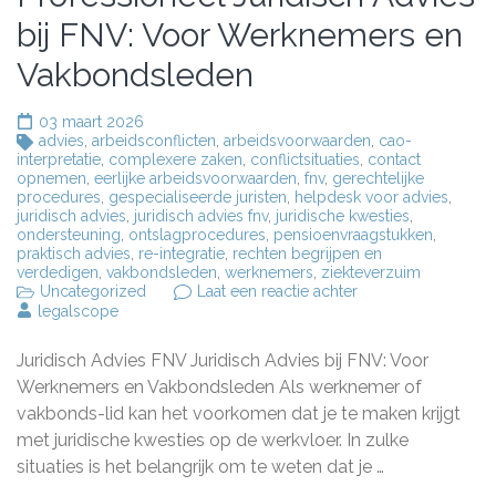
bij FNV: Voor Werknemers en
Vakbondsleden
03 maart 2026
advies
,
arbeidsconflicten
,
arbeidsvoorwaarden
,
cao-
interpretatie
,
complexere zaken
,
conflictsituaties
,
contact
opnemen
,
eerlijke arbeidsvoorwaarden
,
fnv
,
gerechtelijke
procedures
,
gespecialiseerde juristen
,
helpdesk voor advies
,
juridisch advies
,
juridisch advies fnv
,
juridische kwesties
,
ondersteuning
,
ontslagprocedures
,
pensioenvraagstukken
,
praktisch advies
,
re-integratie
,
rechten begrijpen en
verdedigen
,
vakbondsleden
,
werknemers
,
ziekteverzuim
op
Uncategorized
Laat een reactie achter
Professioneel
legalscope
Juridisch
Advies
Juridisch Advies FNV Juridisch Advies bij FNV: Voor
bij
FNV:
Werknemers en Vakbondsleden Als werknemer of
Voor
vakbonds-lid kan het voorkomen dat je te maken krijgt
Werknemers
met juridische kwesties op de werkvloer. In zulke
en
Vakbondsleden
situaties is het belangrijk om te weten dat je …