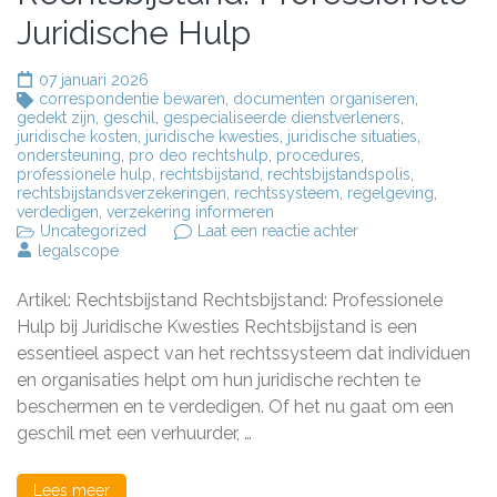
Juridische Hulp
07 januari 2026
correspondentie bewaren
,
documenten organiseren
,
gedekt zijn
,
geschil
,
gespecialiseerde dienstverleners
,
juridische kosten
,
juridische kwesties
,
juridische situaties
,
ondersteuning
,
pro deo rechtshulp
,
procedures
,
professionele hulp
,
rechtsbijstand
,
rechtsbijstandspolis
,
rechtsbijstandsverzekeringen
,
rechtssysteem
,
regelgeving
,
verdedigen
,
verzekering informeren
op
Uncategorized
Laat een reactie achter
Alles
legalscope
Wat
U
Artikel: Rechtsbijstand Rechtsbijstand: Professionele
Moet
Weten
Hulp bij Juridische Kwesties Rechtsbijstand is een
Over
essentieel aspect van het rechtssysteem dat individuen
Rechtsbijstand:
en organisaties helpt om hun juridische rechten te
Professionele
Juridische
beschermen en te verdedigen. Of het nu gaat om een
Hulp
geschil met een verhuurder, …
Lees meer