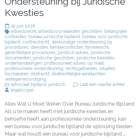
Ondersteuning bij Juridische
Kwesties
19 juni 2026
arbeidsrecht
,
arbeidsvoorwaarden geschillen
,
belangrijke
contracten
,
bureau juridische bijstand
,
bureau voor juridische
bijstand
,
contractrecht
,
deskundige ondersteuning bij
procedures
,
diensten
,
familieconflicten
,
familierecht
,
gerechtelijke procedures
,
juridisch advies
,
juridische
documenten
,
juridische geschillen
,
juridische kwesties
,
onderhandelingen
,
professioneel advies op maat
,
professionele ondersteuning
,
rechtsgebieden
,
situaties
inschakelen
,
strafrecht
,
strafrechtelijke aanklachten
,
vertegenwoordiging
op
advocaat bijstand
,
juridisch
Laat een reactie achter
Alles
legalscope
over
Bureau
Alles Wat U Moet Weten Over Bureau Juridische Bijstand
Juridis
Bijstand
Als u te maken heeft met juridische kwesties en
Profess
behoefte heeft aan professionele ondersteuning, kan
Onders
een bureau voor juridische bijstand de oplossing bieden.
bij
Juridis
Maar wat houdt een bureau voor juridische bijstand …
Kwesti