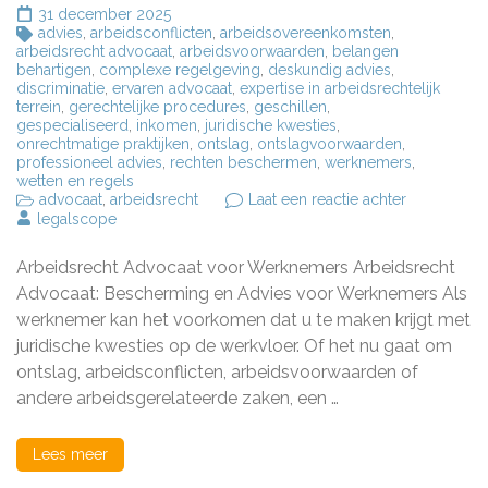
31 december 2025
advies
,
arbeidsconflicten
,
arbeidsovereenkomsten
,
arbeidsrecht advocaat
,
arbeidsvoorwaarden
,
belangen
behartigen
,
complexe regelgeving
,
deskundig advies
,
discriminatie
,
ervaren advocaat
,
expertise in arbeidsrechtelijk
terrein
,
gerechtelijke procedures
,
geschillen
,
gespecialiseerd
,
inkomen
,
juridische kwesties
,
onrechtmatige praktijken
,
ontslag
,
ontslagvoorwaarden
,
professioneel advies
,
rechten beschermen
,
werknemers
,
wetten en regels
op
advocaat
,
arbeidsrecht
Laat een reactie achter
Deskundig
legalscope
Arbeidsrec
Advocaat
Arbeidsrecht Advocaat voor Werknemers Arbeidsrecht
voor
Werknemer
Advocaat: Bescherming en Advies voor Werknemers Als
werknemer kan het voorkomen dat u te maken krijgt met
juridische kwesties op de werkvloer. Of het nu gaat om
ontslag, arbeidsconflicten, arbeidsvoorwaarden of
andere arbeidsgerelateerde zaken, een …
Lees meer