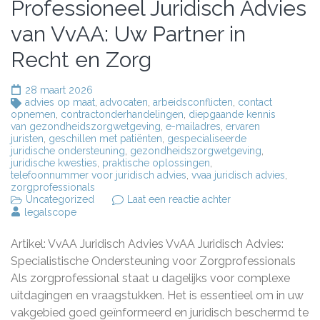
Professioneel Juridisch Advies
van VvAA: Uw Partner in
Recht en Zorg
28 maart 2026
advies op maat
,
advocaten
,
arbeidsconflicten
,
contact
opnemen
,
contractonderhandelingen
,
diepgaande kennis
van gezondheidszorgwetgeving
,
e-mailadres
,
ervaren
juristen
,
geschillen met patiënten
,
gespecialiseerde
juridische ondersteuning
,
gezondheidszorgwetgeving
,
juridische kwesties
,
praktische oplossingen
,
telefoonnummer voor juridisch advies
,
vvaa juridisch advies
,
zorgprofessionals
op
Uncategorized
Laat een reactie achter
Professioneel
legalscope
Juridisch
Advies
Artikel: VvAA Juridisch Advies VvAA Juridisch Advies:
van
VvAA:
Specialistische Ondersteuning voor Zorgprofessionals
Uw
Als zorgprofessional staat u dagelijks voor complexe
Partner
uitdagingen en vraagstukken. Het is essentieel om in uw
in
Recht
vakgebied goed geïnformeerd en juridisch beschermd te
en