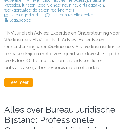
expertise
,
fnv
,
fnv juridisch advies
,
helpdesk
,
juridische
kwesties
,
juristen
,
leden
,
ondersteuning
,
ontslagzaken
,
werkgerelateerde zaken
,
werknemers
op
Uncategorized
Laat een reactie achter
Professioneel
legalscope
Juridisch
Advies
FNV Juridisch Advies: Expertise en Ondersteuning voor
van
FNV:
Werknemers FNV Juridisch Advies: Expertise en
Jouw
Ondersteuning voor Werknemers Als werknemer kun je
Weg
te maken krijgen met diverse juridische kwesties op de
naar
Rechtvaardigheid
werkvloer. Of het nu gaat om arbeidsconflicten,
ontslagzaken, arbeidsvoorwaarden of andere …
Lees meer
Alles over Bureau Juridische
Bijstand: Professionele