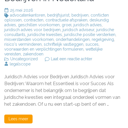
25 mei 2026
advocatenkantoren
,
bedrijfsjurist
,
bedrijven
,
conflicten
oplossen
,
contracten
,
contractuele afspraken
,
deskundig
advies
,
geschillen voorkomen
,
groei
,
juridisch advies
,
juridisch advies voor bedrijven
,
juridisch adviseur
,
juridische
consultants
,
juridische kwesties
,
juridische positie versterken
,
misverstanden voorkomen
,
onderhandelingen
,
regelgeving
,
risico's verminderen
,
schriftelijk vastleggen
,
succes
,
voorwaarden en verplichtingen formuleren
,
wettelijke
vereisten
,
zakendoen
op
Uncategorized
Laat een reactie achter
Belang
legalscope
van
Professioneel
Juridisch Advies voor Bedrijven Juridisch Advies voor
Juridisch
Advies
Bedrijven: Waarom het Essentieel is voor Succes Als
voor
ondernemer is het belangrijk om te begrijpen dat
Bedrijven
juridische kwesties een integraal onderdeel vormen van
in
Nederland
het zakendoen. Of u nu een start-up bent of een …
Lees meer