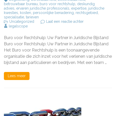
betrouwbaar bureau
,
buro voor rechtshulp
,
deskundig
advies
,
ervaren juridische professionals
,
expertise
,
juridische
kwesties
,
kosten
,
persoonlijke benadering
,
rechtsgebied
,
specialisatie
,
tarieven
op
Uncategorized
Laat een reactie achter
Professionele
legalscope
Juridische
Bijstand
Buro voor Rechtshulp: Uw Partner in Juridische Bijstand
bij
Buro
Buro voor Rechtshulp: Uw Partner in Juridische Bijstand
voor
Het Buro voor Rechtshulp is een toonaangevende
Rechtshulp
organisatie die zich inzet voor het verlenen van juridische
bijstand aan particulieren en bedrijven. Met een team …
Lees meer