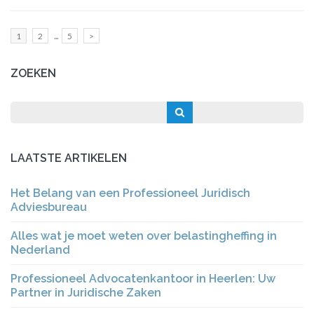
Berichten
…
Pagina
Pagina
Pagina
1
2
5
>
paginering
ZOEKEN
LAATSTE ARTIKELEN
Het Belang van een Professioneel Juridisch
Adviesbureau
Alles wat je moet weten over belastingheffing in
Nederland
Professioneel Advocatenkantoor in Heerlen: Uw
Partner in Juridische Zaken