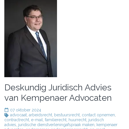
Deskundig Juridisch Advies
van Kempenaer Advocaten
07 oktober 2024
advocaat
,
arbeidsrecht
,
bestuursrecht
,
contact opnemen
,
contractrecht
,
e-mail
,
familierecht
,
huurrecht
,
juridisch
advies
,
juridische dienstverleningafspraak maken
,
kempenaer