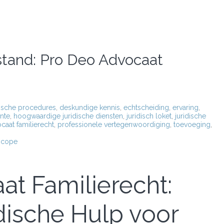
jstand: Pro Deo Advocaat
ische procedures
,
deskundige kennis
,
echtscheiding
,
ervaring
,
nte
,
hoogwaardige juridische diensten
,
juridisch loket
,
juridische
caat familierecht
,
professionele vertegenwoordiging
,
toevoeging
,
scope
t Familierecht:
dische Hulp voor