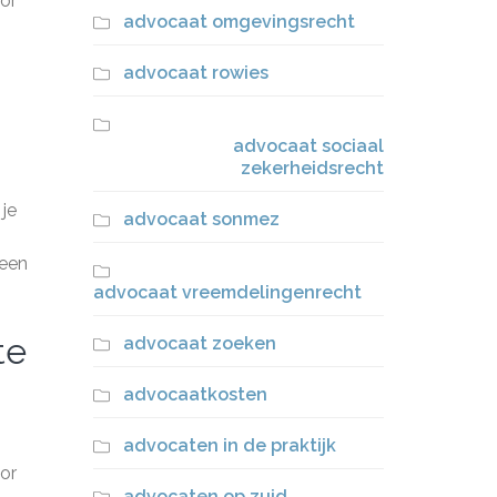
or
advocaat omgevingsrecht
advocaat rowies
advocaat sociaal
zekerheidsrecht
je
advocaat sonmez
 een
advocaat vreemdelingenrecht
te
advocaat zoeken
advocaatkosten
advocaten in de praktijk
oor
advocaten op zuid