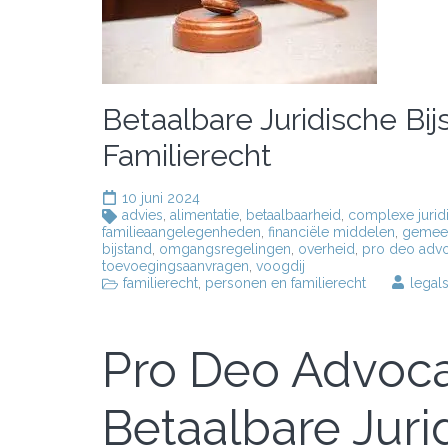
Betaalbare Juridische Bi
Familierecht
10 juni 2024
advies
,
alimentatie
,
betaalbaarheid
,
complexe jurid
familieaangelegenheden
,
financiële middelen
,
gemee
bijstand
,
omgangsregelingen
,
overheid
,
pro deo advo
toevoegingsaanvragen
,
voogdij
familierecht
,
personen en familierecht
legal
Pro Deo Advocaa
Betaalbare Juri