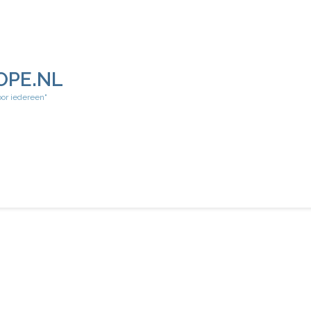
OPE.NL
oor iedereen"