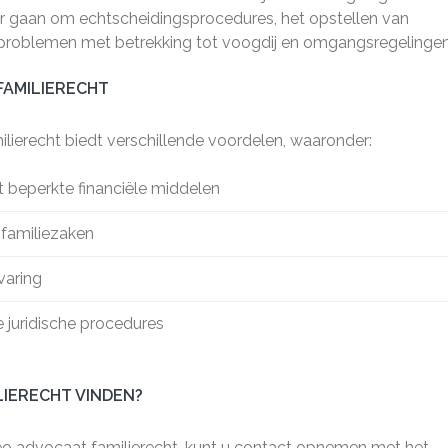
eer gaan om echtscheidingsprocedures, het opstellen van
 problemen met betrekking tot voogdij en omgangsregelingen
FAMILIERECHT
lierecht biedt verschillende voordelen, waaronder:
t beperkte financiële middelen
 familiezaken
varing
 juridische procedures
LIERECHT VINDEN?
eo advocaat familierecht, kunt u contact opnemen met het