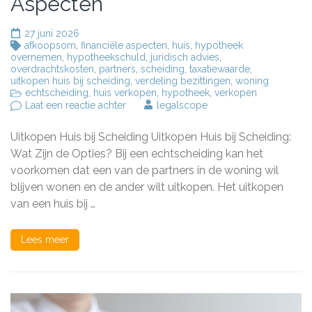
Aspecten
27 juni 2026
afkoopsom
,
financiële aspecten
,
huis
,
hypotheek
overnemen
,
hypotheekschuld
,
juridisch advies
,
overdrachtskosten
,
partners
,
scheiding
,
taxatiewaarde
,
uitkopen huis bij scheiding
,
verdeling bezittingen
,
woning
echtscheiding
,
huis verkopen
,
hypotheek
,
verkopen
op
Laat een reactie achter
legalscope
Opties
voor
Uitkopen Huis bij Scheiding Uitkopen Huis bij Scheiding:
het
Uitkopen
Wat Zijn de Opties? Bij een echtscheiding kan het
van
voorkomen dat een van de partners in de woning wil
een
blijven wonen en de ander wilt uitkopen. Het uitkopen
Huis
bij
van een huis bij …
Scheiding:
Financiële
en
Lees meer
Juridische
Aspecten