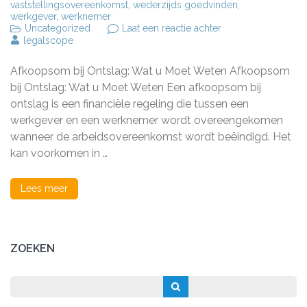
vaststellingsovereenkomst
,
wederzijds goedvinden
,
werkgever
,
werknemer
op
Uncategorized
Laat een reactie achter
Alles
legalscope
wat
u
Afkoopsom bij Ontslag: Wat u Moet Weten Afkoopsom
moet
weten
bij Ontslag: Wat u Moet Weten Een afkoopsom bij
over
ontslag is een financiële regeling die tussen een
de
werkgever en een werknemer wordt overeengekomen
afkoopsom
bij
wanneer de arbeidsovereenkomst wordt beëindigd. Het
ontslag
kan voorkomen in …
Lees meer
ZOEKEN