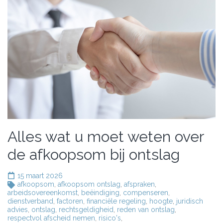
Alles wat u moet weten over
de afkoopsom bij ontslag
15 maart 2026
afkoopsom
,
afkoopsom ontslag
,
afspraken
,
arbeidsovereenkomst
,
beëindiging
,
compenseren
,
dienstverband
,
factoren
,
financiële regeling
,
hoogte
,
juridisch
advies
,
ontslag
,
rechtsgeldigheid
,
reden van ontslag
,
respectvol afscheid nemen
,
risico's
,