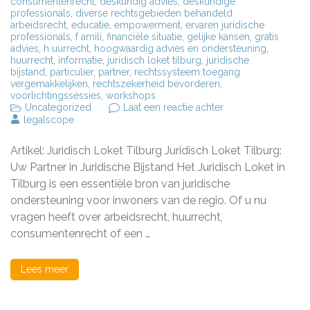
consumentenrecht
,
deskundig advies
,
deskundige
professionals
,
diverse rechtsgebieden behandeld
arbeidsrecht
,
educatie
,
empowerment
,
ervaren juridische
professionals
,
f amili
,
financiële situatie
,
gelijke kansen
,
gratis
advies
,
h uurrecht
,
hoogwaardig advies en ondersteuning
,
huurrecht
,
informatie
,
juridisch loket tilburg
,
juridische
bijstand
,
particulier
,
partner
,
rechtssysteem toegang
vergemakkelijken
,
rechtszekerheid bevorderen
,
voorlichtingssessies
,
workshops
op
Uncategorized
Laat een reactie achter
Het
legalscope
Juridisch
Loket
Artikel: Juridisch Loket Tilburg Juridisch Loket Tilburg:
in
Tilburg:
Uw Partner in Juridische Bijstand Het Juridisch Loket in
Uw
Tilburg is een essentiële bron van juridische
Partner
ondersteuning voor inwoners van de regio. Of u nu
voor
Juridische
vragen heeft over arbeidsrecht, huurrecht,
Bijstand
consumentenrecht of een …
Lees meer