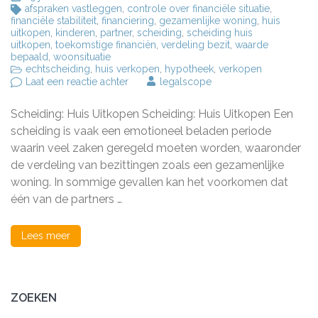
afspraken vastleggen
,
controle over financiële situatie
,
financiële stabiliteit
,
financiering
,
gezamenlijke woning
,
huis
uitkopen
,
kinderen
,
partner
,
scheiding
,
scheiding huis
uitkopen
,
toekomstige financiën
,
verdeling bezit
,
waarde
bepaald
,
woonsituatie
echtscheiding
,
huis verkopen
,
hypotheek
,
verkopen
op
Laat een reactie achter
legalscope
Hoe
werkt
Scheiding: Huis Uitkopen Scheiding: Huis Uitkopen Een
het
uitkopen
scheiding is vaak een emotioneel beladen periode
van
waarin veel zaken geregeld moeten worden, waaronder
een
de verdeling van bezittingen zoals een gezamenlijke
huis
bij
woning. In sommige gevallen kan het voorkomen dat
een
één van de partners …
scheiding?
Lees meer
ZOEKEN