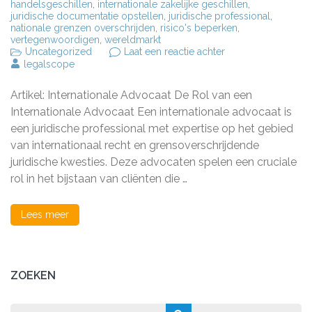
handelsgeschillen
,
internationale zakelijke geschillen
,
juridische documentatie opstellen
,
juridische professional
,
nationale grenzen overschrijden
,
risico's beperken
,
vertegenwoordigen
,
wereldmarkt
op
Uncategorized
Laat een reactie achter
De
legalscope
Cruciale
Rol
Artikel: Internationale Advocaat De Rol van een
van
een
Internationale Advocaat Een internationale advocaat is
Internationale
een juridische professional met expertise op het gebied
Advocaat
van internationaal recht en grensoverschrijdende
in
Grensoverschrijde
juridische kwesties. Deze advocaten spelen een cruciale
Juridische
rol in het bijstaan van cliënten die …
Zaken
Lees meer
ZOEKEN