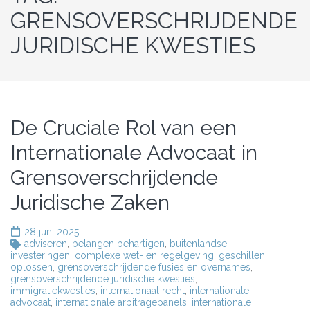
GRENSOVERSCHRIJDENDE
JURIDISCHE KWESTIES
De Cruciale Rol van een
Internationale Advocaat in
Grensoverschrijdende
Juridische Zaken
28 juni 2025
adviseren
,
belangen behartigen
,
buitenlandse
investeringen
,
complexe wet- en regelgeving
,
geschillen
oplossen
,
grensoverschrijdende fusies en overnames
,
grensoverschrijdende juridische kwesties
,
immigratiekwesties
,
internationaal recht
,
internationale
advocaat
,
internationale arbitragepanels
,
internationale