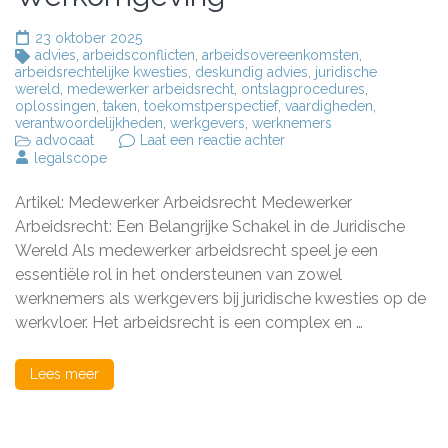
23 oktober 2025
advies
,
arbeidsconflicten
,
arbeidsovereenkomsten
,
arbeidsrechtelijke kwesties
,
deskundig advies
,
juridische
wereld
,
medewerker arbeidsrecht
,
ontslagprocedures
,
oplossingen
,
taken
,
toekomstperspectief
,
vaardigheden
,
verantwoordelijkheden
,
werkgevers
,
werknemers
op
advocaat
Laat een reactie achter
De
legalscope
Rol
van
Artikel: Medewerker Arbeidsrecht Medewerker
een
Medewerker
Arbeidsrecht: Een Belangrijke Schakel in de Juridische
Arbeidsrecht
Wereld Als medewerker arbeidsrecht speel je een
in
essentiële rol in het ondersteunen van zowel
de
Moderne
werknemers als werkgevers bij juridische kwesties op de
Werkomgeving
werkvloer. Het arbeidsrecht is een complex en …
Lees meer