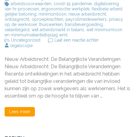
arbeidsvoorwaarden
,
covid-19 pandemie
,
digitalisering
van hr-processen
,
ergonomische werkplek
,
flexibele arbeid
,
gelijke beloning
,
minimumloon
,
nieuw arbeidsrecht
,
ontslagrecht
,
oproepkrachten
,
payrollmedewerkers
,
privacy
op de werkvloer
,
thuiswerken
,
transitievergoeding
,
vakantiegeld
,
wet arbeidsmarkt in balans
,
wet minimumloon
en minimumvakantiebijslag wml
op
Uncategorized
Laat een reactie achter
Belangrijke
legalscope
wijzigingen
in
Nieuw Arbeidsrecht: De Belangrijkste Veranderingen
het
nieuw
Nieuw Arbeidsrecht: De Belangrijkste Veranderingen
arbeidsrecht:
Recente ontwikkelingen in het arbeidsrecht hebben
Wat
geleid tot belangrijke veranderingen die van invloed
u
moet
kunnen zijn op zowel werkgevers als werknemers. Het is
weten
essentieel om op de hoogte te blijven van …
Lees meer