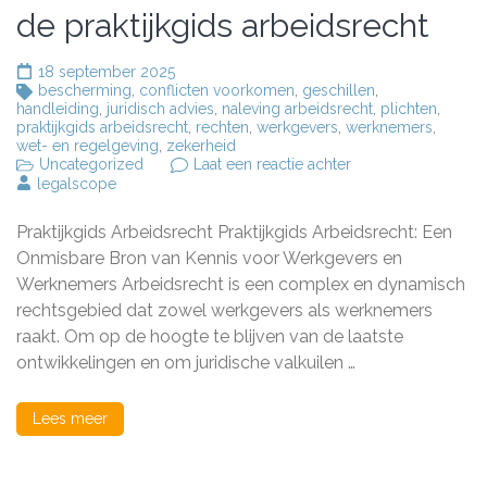
de praktijkgids arbeidsrecht
18 september 2025
bescherming
,
conflicten voorkomen
,
geschillen
,
handleiding
,
juridisch advies
,
naleving arbeidsrecht
,
plichten
,
praktijkgids arbeidsrecht
,
rechten
,
werkgevers
,
werknemers
,
wet- en regelgeving
,
zekerheid
op
Uncategorized
Laat een reactie achter
Alles
legalscope
wat
u
Praktijkgids Arbeidsrecht Praktijkgids Arbeidsrecht: Een
moet
weten
Onmisbare Bron van Kennis voor Werkgevers en
over
Werknemers Arbeidsrecht is een complex en dynamisch
de
rechtsgebied dat zowel werkgevers als werknemers
praktijkgids
arbeidsrecht
raakt. Om op de hoogte te blijven van de laatste
ontwikkelingen en om juridische valkuilen …
Lees meer