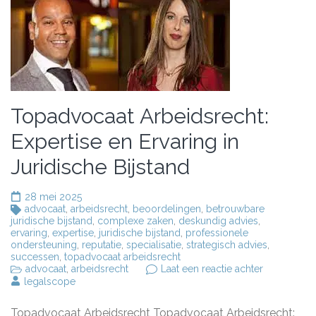
Topadvocaat Arbeidsrecht:
Expertise en Ervaring in
Juridische Bijstand
28 mei 2025
advocaat
,
arbeidsrecht
,
beoordelingen
,
betrouwbare
juridische bijstand
,
complexe zaken
,
deskundig advies
,
ervaring
,
expertise
,
juridische bijstand
,
professionele
ondersteuning
,
reputatie
,
specialisatie
,
strategisch advies
,
successen
,
topadvocaat arbeidsrecht
op
advocaat
,
arbeidsrecht
Laat een reactie achter
Topadvocaa
legalscope
Arbeidsrech
Expertise
Topadvocaat Arbeidsrecht Topadvocaat Arbeidsrecht: