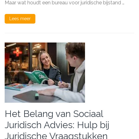
Juridis
Maar wat houdt een bureau voor juridische bijstand …
Kwesti
Lees meer
Het Belang van Sociaal
Juridisch Advies: Hulp bij
Juridische Vraagstukken