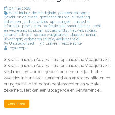
03 mei 2026
bemiddelaar
,
deskundigheid
,
gemeenschappen
,
geschillen oplossen
,
gezondheidszorg
,
huisvesting
,
individuen
,
juridisch advies
,
oplossingen
,
praktische
informatie
,
problemen
,
professionele ondersteuning
,
recht
en wetgeving
,
schulden
,
sociaal juridisch advies
,
sociaal
juridisch adviseur
,
sociale vraagstukken
,
stappen nemen
,
uitkeringen
,
verbeteren situatie
,
werkloosheid
op
Uncategorized
Laat een reactie achter
Het
legalscope
Belang
van
Sociaal Juridisch Advies: Hulp bij Juridische Vraagstukken
Sociaal
Juridisch
Sociaal Juridisch Advies: Hulp bij Juridische Vraagstukken
Advies:
Veel mensen worden geconfronteerd met juridische
Hulp
kwesties in hun leven, variërend van arbeidsconflicten en
bij
Juridische
huurgeschillen tot consumentenrechten en sociale
Vraagstukken
zekerheid. Het kan een uitdagende en verwarrende …
Lees meer