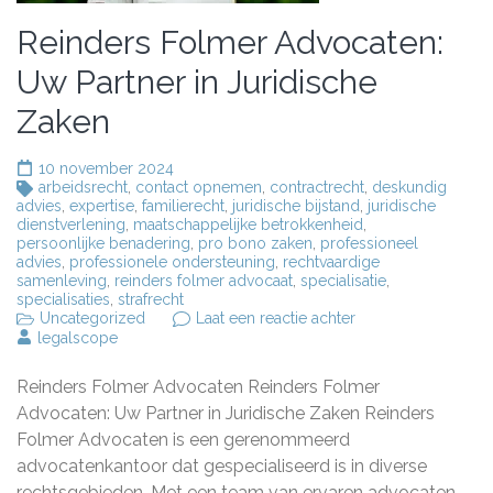
Reinders Folmer Advocaten:
Uw Partner in Juridische
Zaken
10 november 2024
arbeidsrecht
,
contact opnemen
,
contractrecht
,
deskundig
advies
,
expertise
,
familierecht
,
juridische bijstand
,
juridische
dienstverlening
,
maatschappelijke betrokkenheid
,
persoonlijke benadering
,
pro bono zaken
,
professioneel
advies
,
professionele ondersteuning
,
rechtvaardige
samenleving
,
reinders folmer advocaat
,
specialisatie
,
specialisaties
,
strafrecht
op
Uncategorized
Laat een reactie achter
Reinders
legalscope
Folmer
Advocaten:
Reinders Folmer Advocaten Reinders Folmer
Uw
Partner
Advocaten: Uw Partner in Juridische Zaken Reinders
in
Folmer Advocaten is een gerenommeerd
Juridische
advocatenkantoor dat gespecialiseerd is in diverse
Zaken
rechtsgebieden. Met een team van ervaren advocaten