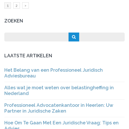
Berichten
Pagina
Pagina
1
2
>
paginering
ZOEKEN
LAATSTE ARTIKELEN
Het Belang van een Professioneel Juridisch
Adviesbureau
Alles wat je moet weten over belastingheffing in
Nederland
Professioneel Advocatenkantoor in Heerlen: Uw
Partner in Juridische Zaken
Hoe Om Te Gaan Met Een Juridische Vraag: Tips en
Advies