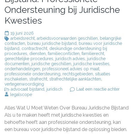
Ondersteuning bij Juridische
Kwesties
19 juni 2026
arbeidsrecht
,
arbeidsvoorwaarden geschillen
,
belangrijke
contracten
,
bureau juridische bijstand
,
bureau voor juridische
bijstand
,
contractrecht
,
deskundige ondersteuning bij
procedures
,
diensten
,
familieconflicten
,
familierecht
,
gerechtelijke procedures
,
juridisch advies
,
juridische
documenten
,
juridische geschillen
,
juridische kwesties
,
onderhandelingen
,
professioneel advies op maat
,
professionele ondersteuning
,
rechtsgebieden
,
situaties
inschakelen
,
strafrecht
,
strafrechtelijke aanklachten
,
vertegenwoordiging
op
advocaat bijstand
,
juridisch
Laat een reactie achter
Alles
legalscope
over
Bureau
Alles Wat U Moet Weten Over Bureau Juridische Bijstand
Juridis
Bijstand
Als u te maken heeft met juridische kwesties en
Profess
behoefte heeft aan professionele ondersteuning, kan
Onders
een bureau voor juridische bijstand de oplossing bieden.
bij