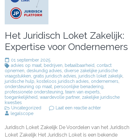
Het Juridisch Loket Zakelijk:
Expertise voor Ondernemers
01 september 2025
advies op maat
,
bedrijven
,
betaalbaarheid
,
contact
opnemen
,
deskundig advies
,
diverse zakelijke juridische
vraagstukken
,
gratis juridisch advies
,
juridisch loket zakelijk
,
juridische hulp
,
kosteloos juridisch advies
,
ondernemers
,
ondersteuning op maat
,
persoonlijke benadering
,
professionele ondersteuning
,
team van experts
,
toegankelijkheid
,
waardevolle partner
,
zakelijke juridische
kwesties
op
Uncategorized
Laat een reactie achter
Het
legalscope
Juridisch
Loket
Juridisch Loket Zakelijk De Voordelen van het Juridisch
Zakelijk:
Expertise
Loket Zakelijk Het Juridisch Loket is een bekende
voor