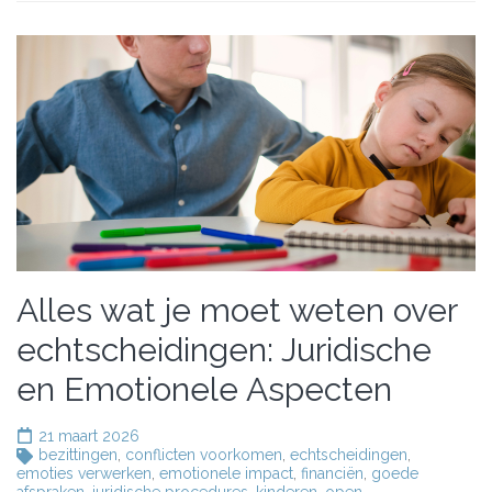
Alles wat je moet weten over
echtscheidingen: Juridische
en Emotionele Aspecten
21 maart 2026
bezittingen
,
conflicten voorkomen
,
echtscheidingen
,
emoties verwerken
,
emotionele impact
,
financiën
,
goede