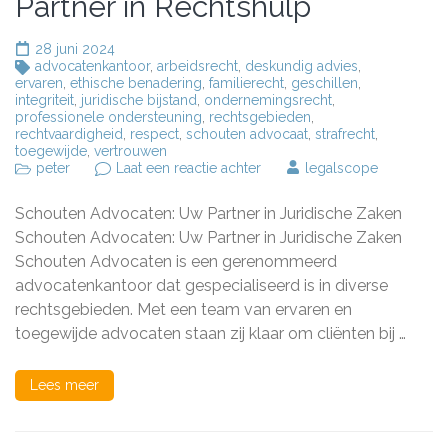
Partner in Rechtshulp
28 juni 2024
advocatenkantoor
,
arbeidsrecht
,
deskundig advies
,
ervaren
,
ethische benadering
,
familierecht
,
geschillen
,
integriteit
,
juridische bijstand
,
ondernemingsrecht
,
professionele ondersteuning
,
rechtsgebieden
,
rechtvaardigheid
,
respect
,
schouten advocaat
,
strafrecht
,
toegewijde
,
vertrouwen
op
peter
Laat een reactie achter
legalscope
Deskundig
Juridisch
Schouten Advocaten: Uw Partner in Juridische Zaken
Advies
van
Schouten Advocaten: Uw Partner in Juridische Zaken
Schouten
Schouten Advocaten is een gerenommeerd
Advocaten:
advocatenkantoor dat gespecialiseerd is in diverse
Uw
Partner
rechtsgebieden. Met een team van ervaren en
in
toegewijde advocaten staan zij klaar om cliënten bij …
Rechtshulp
Lees meer