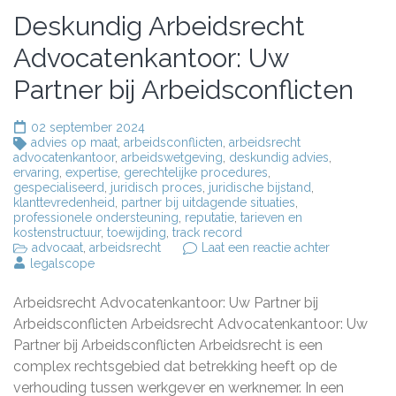
Deskundig Arbeidsrecht
Advocatenkantoor: Uw
Partner bij Arbeidsconflicten
02 september 2024
advies op maat
,
arbeidsconflicten
,
arbeidsrecht
advocatenkantoor
,
arbeidswetgeving
,
deskundig advies
,
ervaring
,
expertise
,
gerechtelijke procedures
,
gespecialiseerd
,
juridisch proces
,
juridische bijstand
,
klanttevredenheid
,
partner bij uitdagende situaties
,
professionele ondersteuning
,
reputatie
,
tarieven en
kostenstructuur
,
toewijding
,
track record
op
advocaat
,
arbeidsrecht
Laat een reactie achter
Deskundig
legalscope
Arbeidsrec
Advocatenk
Arbeidsrecht Advocatenkantoor: Uw Partner bij
Uw
Partner
Arbeidsconflicten Arbeidsrecht Advocatenkantoor: Uw
bij
Partner bij Arbeidsconflicten Arbeidsrecht is een
Arbeidsconf
complex rechtsgebied dat betrekking heeft op de
verhouding tussen werkgever en werknemer. In een