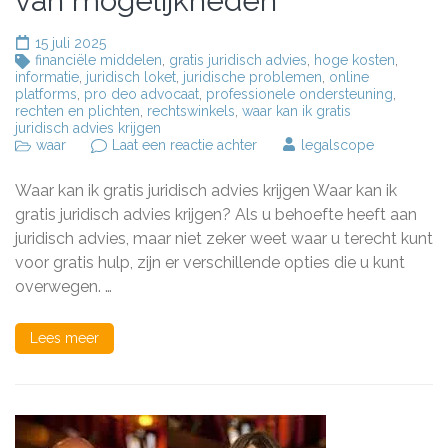
van mogelijkheden
15 juli 2025
financiële middelen
,
gratis juridisch advies
,
hoge kosten
,
informatie
,
juridisch loket
,
juridische problemen
,
online
platforms
,
pro deo advocaat
,
professionele ondersteuning
,
rechten en plichten
,
rechtswinkels
,
waar kan ik gratis
juridisch advies krijgen
op
waar
Laat een reactie achter
legalscope
Waar
kan
Waar kan ik gratis juridisch advies krijgen Waar kan ik
ik
gratis
gratis juridisch advies krijgen? Als u behoefte heeft aan
juridisch
juridisch advies, maar niet zeker weet waar u terecht kunt
advies
voor gratis hulp, zijn er verschillende opties die u kunt
krijgen:
Een
overwegen. …
overzicht
van
mogelijkheden
Lees meer