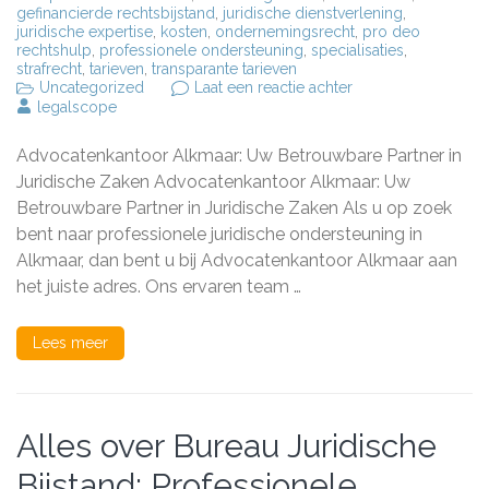
gefinancierde rechtsbijstand
,
juridische dienstverlening
,
juridische expertise
,
kosten
,
ondernemingsrecht
,
pro deo
rechtshulp
,
professionele ondersteuning
,
specialisaties
,
strafrecht
,
tarieven
,
transparante tarieven
op
Uncategorized
Laat een reactie achter
Juridische
legalscope
Bijstand
in
Advocatenkantoor Alkmaar: Uw Betrouwbare Partner in
Alkmaar:
Advocatenkantoor
Juridische Zaken Advocatenkantoor Alkmaar: Uw
Alkmaar
Betrouwbare Partner in Juridische Zaken Als u op zoek
staat
bent naar professionele juridische ondersteuning in
voor
u
Alkmaar, dan bent u bij Advocatenkantoor Alkmaar aan
klaar!
het juiste adres. Ons ervaren team …
Lees meer
Alles over Bureau Juridische
Bijstand: Professionele