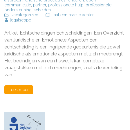
afspraken
,
juridische procedures
,
kinderen
,
open
communicatie
,
partner
,
professionele hulp
,
professionele
ondersteuning
,
scheiden
op
Uncategorized
Laat een reactie achter
Alles
legalscope
wat
je
Artikel: Echtscheidingen Echtscheidingen: Een Overzicht
moet
weten
van Juridische en Emotionele Aspecten Een
over
echtscheiding is een ingrijpende gebeurtenis die zowel
echtscheidingen:
juridische als emotionele aspecten met zich meebrengt.
Juridische
en
Het beëindigen van een huwelijk kan complexe
Emotionele
vraagstukken met zich meebrengen, zoals de verdeling
Aspecten
van …
Lees meer