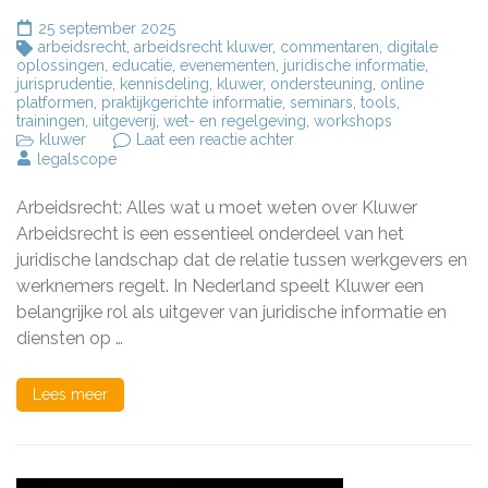
25 september 2025
arbeidsrecht
,
arbeidsrecht kluwer
,
commentaren
,
digitale
oplossingen
,
educatie
,
evenementen
,
juridische informatie
,
jurisprudentie
,
kennisdeling
,
kluwer
,
ondersteuning
,
online
platformen
,
praktijkgerichte informatie
,
seminars
,
tools
,
trainingen
,
uitgeverij
,
wet- en regelgeving
,
workshops
op
kluwer
Laat een reactie achter
Het
legalscope
Belang
van
Arbeidsrecht: Alles wat u moet weten over Kluwer
Arbeidsrecht:
Ontdek
Arbeidsrecht is een essentieel onderdeel van het
de
juridische landschap dat de relatie tussen werkgevers en
Rol
werknemers regelt. In Nederland speelt Kluwer een
van
Kluwer
belangrijke rol als uitgever van juridische informatie en
diensten op …
Lees meer