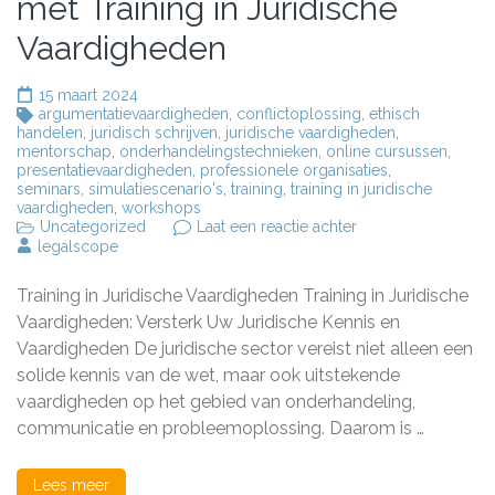
met Training in Juridische
Vaardigheden
15 maart 2024
argumentatievaardigheden
,
conflictoplossing
,
ethisch
handelen
,
juridisch schrijven
,
juridische vaardigheden
,
mentorschap
,
onderhandelingstechnieken
,
online cursussen
,
presentatievaardigheden
,
professionele organisaties
,
seminars
,
simulatiescenario's
,
training
,
training in juridische
vaardigheden
,
workshops
op
Uncategorized
Laat een reactie achter
Versterk
legalscope
Uw
Juridische
Training in Juridische Vaardigheden Training in Juridische
Kennis
met
Vaardigheden: Versterk Uw Juridische Kennis en
Training
Vaardigheden De juridische sector vereist niet alleen een
in
solide kennis van de wet, maar ook uitstekende
Juridische
Vaardigheden
vaardigheden op het gebied van onderhandeling,
communicatie en probleemoplossing. Daarom is …
Lees meer