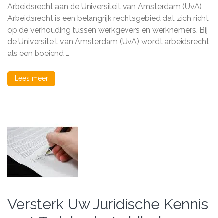
van
Arbeidsrecht aan de Universiteit van Amsterdam (UvA)
arbeidsrecht
Arbeidsrecht is een belangrijk rechtsgebied dat zich richt
aan
op de verhouding tussen werkgevers en werknemers. Bij
de
UvA
de Universiteit van Amsterdam (UvA) wordt arbeidsrecht
als een boeiend …
Lees meer
Versterk Uw Juridische Kennis