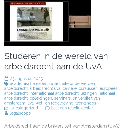
Studeren in de wereld van
arbeidsrecht aan de UvA
25 augustus 2025
academische expertise
,
actuele onderwerpen
,
arbeidsrecht
,
arbeidsrecht uva
,
carrière
,
cursussen
,
europees
arbeidsrecht
,
internationaal arbeidsrecht
,
lezingen
,
nationaal
arbeidsrecht
,
opleidingen
,
seminars
,
universiteit van
amsterdam
,
uva
,
wet- en regelgeving
,
workshops
op
Uncategorized
Laat een reactie achter
Studeren
legalscope
in
de
Arbeidsrecht aan de Universiteit van Amsterdam (UvA)
wereld