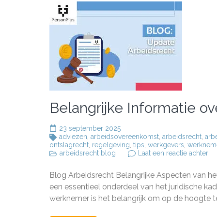
Belangrijke Informatie o
23 september 2025
adviezen
,
arbeidsovereenkomst
,
arbeidsrecht
,
arb
ontslagrecht
,
regelgeving
,
tips
,
werkgevers
,
werknem
op
arbeidsrecht blog
Laat een reactie achter
Be
In
Blog Arbeidsrecht Belangrijke Aspecten van h
ov
Ar
een essentieel onderdeel van het juridische ka
in
werknemer is het belangrijk om op de hoogte te
On
Bl