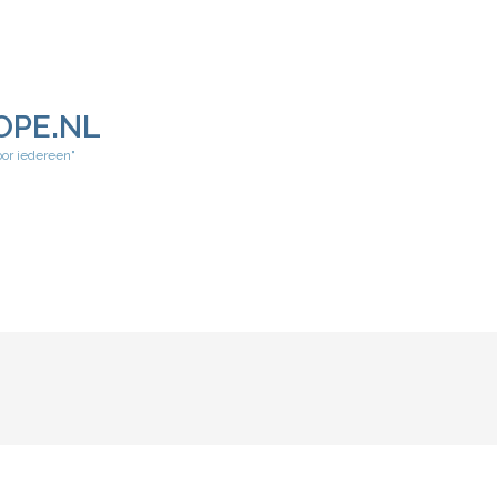
OPE.NL
oor iedereen"