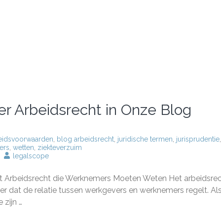
ver Arbeidsrecht in Onze Blog
eidsvoorwaarden
,
blog arbeidsrecht
,
juridische termen
,
jurisprudentie
,
ers
,
wetten
,
ziekteverzuim
legalscope
langrijke
formatie
et Arbeidsrecht die Werknemers Moeten Weten Het arbeidsrec
er
beidsrecht
der dat de relatie tussen werkgevers en werknemers regelt. Al
 zijn …
ze
og