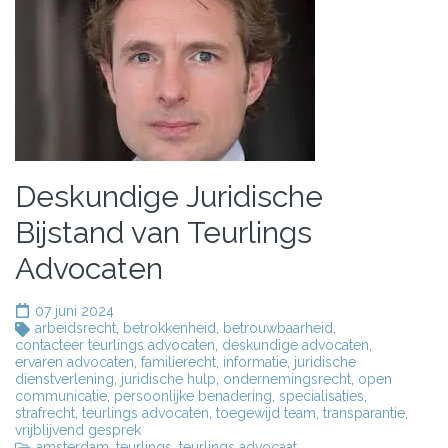
Deskundige Juridische
Bijstand van Teurlings
Advocaten
07 juni 2024
arbeidsrecht
,
betrokkenheid
,
betrouwbaarheid
,
contacteer teurlings advocaten
,
deskundige advocaten
,
ervaren advocaten
,
familierecht
,
informatie
,
juridische
dienstverlening
,
juridische hulp
,
ondernemingsrecht
,
open
communicatie
,
persoonlijke benadering
,
specialisaties
,
strafrecht
,
teurlings advocaten
,
toegewijd team
,
transparantie
,
vrijblijvend gesprek
amsterdam
,
teurlings
,
teurlings advocaat