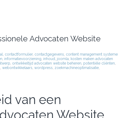
ssionele Advocaten Website
al
,
contactformulier
,
contactgegevens
,
content management systeme
en
,
informatievoorziening
,
inhoud
,
joomla
,
kosten maken advocaten
ntwerp
,
ontwikkeltijd advocaten website beheren
,
potentiële cliënten
,
n
,
webontwikkelaars
,
wordpress
,
zoekmachineoptimalisatie
,
eid van een
Advocaten Website