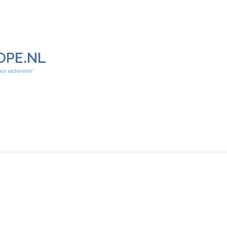
OPE.NL
oor iedereen"