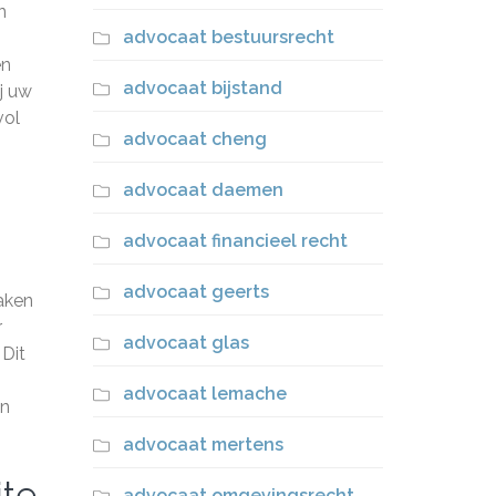
n
advocaat bestuursrecht
en
advocaat bijstand
j uw
vol
advocaat cheng
advocaat daemen
advocaat financieel recht
advocaat geerts
aken
r
advocaat glas
 Dit
advocaat lemache
en
advocaat mertens
ite
advocaat omgevingsrecht