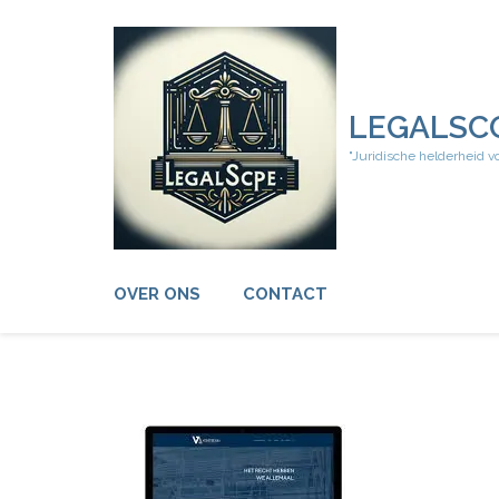
Ga
naar
inhoud
(druk
op
LEGALSC
Enter)
"Juridische helderheid v
OVER ONS
CONTACT