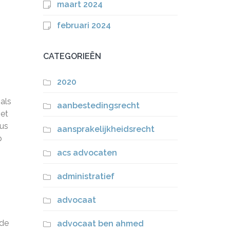
maart 2024
februari 2024
CATEGORIEËN
2020
als
aanbestedingsrecht
het
aus
aansprakelijkheidsrecht
p
acs advocaten
administratief
advocaat
 de
advocaat ben ahmed