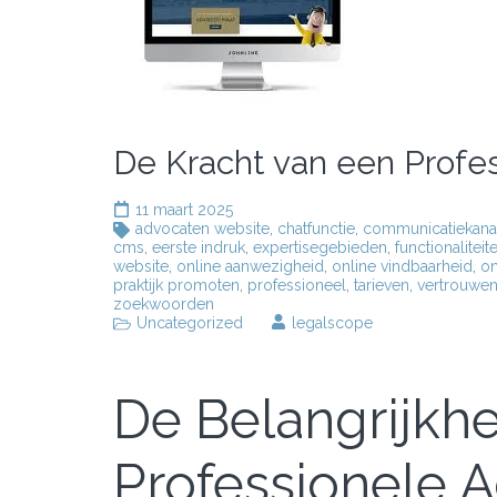
De Kracht van een Profe
11 maart 2025
advocaten website
,
chatfunctie
,
communicatiekana
cms
,
eerste indruk
,
expertisegebieden
,
functionaliteit
website
,
online aanwezigheid
,
online vindbaarheid
,
o
praktijk promoten
,
professioneel
,
tarieven
,
vertrouwe
zoekwoorden
Uncategorized
legalscope
De Belangrijkh
Professionele 