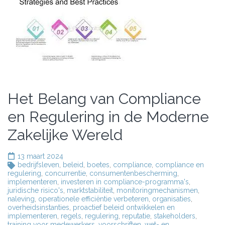
Het Belang van Compliance
en Regulering in de Moderne
Zakelijke Wereld
13 maart 2024
bedrijfsleven
,
beleid
,
boetes
,
compliance
,
compliance en
regulering
,
concurrentie
,
consumentenbescherming
,
implementeren
,
investeren in compliance-programma's
,
juridische risico's
,
marktstabiliteit
,
monitoringmechanismen
,
naleving
,
operationele efficiëntie verbeteren
,
organisaties
,
overheidsinstanties
,
proactief beleid ontwikkelen en
implementeren
,
regels
,
regulering
,
reputatie
,
stakeholders
,
training voor medewerkers
,
voorschriften
,
wet- en