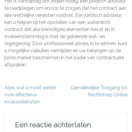
Het is verstandig om, indien nodig, een juridisch adviseur
te raadplegen om ervoor te zorgen dat het contract aan
alle wettelijke vereisten voldoet. Een juridisch adviseur
kan u helpen bij het opstellen van een waterdicht
contract dat alle benodigde elementen bevat en in
overeenstemming is met de geldende wet- en
regelgeving. Door professioneel advies in te winnen, kunt
u mogelijke valkuilen vermijden en uw belangen op de
juiste manier beschermen in het kader van contractuele
afspraken.
Berichtnavigatie
Alles wat u moet weten
Gemakkelijke Toegang tot
over effectieve
Rechtshulp Online
incassodiensten
Een reactie achterlaten