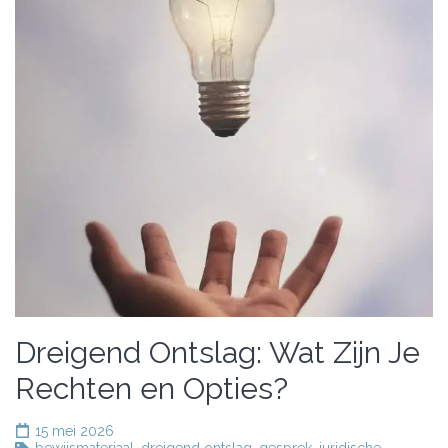
Dreigend Ontslag: Wat Zijn Je
Rechten en Opties?
15 mei 2026
bewijsmateriaal
,
dreigend ontslag
,
gesprek
,
juridische