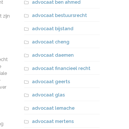
ht
advocaat ben ahmed
advocaat bestuursrecht
 zijn
advocaat bijstand
advocaat cheng
advocaat daemen
echt
e
advocaat financieel recht
iale
e
advocaat geerts
ver
advocaat glas
advocaat lemache
advocaat mertens
ng