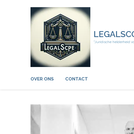
Ga
naar
inhoud
(druk
op
LEGALSC
Enter)
"Juridische helderheid v
OVER ONS
CONTACT