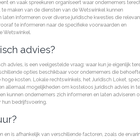
leent en vaak spreekuren organiseert waar ondernemers terec
ik te maken van de diensten van de Wetswinkel kunnen
aten informeren over diverse juridische kwesties die relevant
vooraf te informeren naar de specifieke voorwaarden en
de Wetswinkel.
disch advies?
sch advies, is een veelgestelde vraag: waar kun je eigenlijk ter
verschillende opties beschikbaar voor ondernemers die behoeft
hoge kosten. Lokale rechtswinkels, het Juridisch Loket, spec
n allemaal mogelijkheden om kosteloos juridisch advies in t
en kunnen ondernemers zich informeren en laten adviseren o
r hun bedrijfsvoering.
uur?
ren en is afhankelijk van verschillende factoren, zoals de ervari