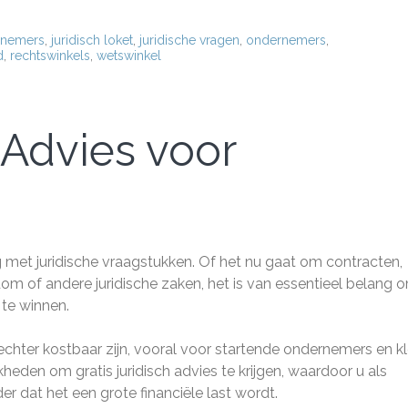
ernemers
,
juridisch loket
,
juridische vragen
,
ondernemers
,
d
,
rechtswinkels
,
wetswinkel
 Advies voor
 met juridische vraagstukken. Of het nu gaat om contracten,
ndom of andere juridische zaken, het is van essentieel belang 
 te winnen.
echter kostbaar zijn, vooral voor startende ondernemers en kl
jkheden om gratis juridisch advies te krijgen, waardoor u als
dat het een grote financiële last wordt.