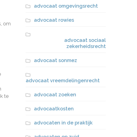
advocaat omgevingsrecht
advocaat rowies
s, om
advocaat sociaal
zekerheidsrecht
advocaat sonmez
e
advocaat vreemdelingenrecht
n
advocaat zoeken
k te
advocaatkosten
advocaten in de praktijk
advocaten op zuid