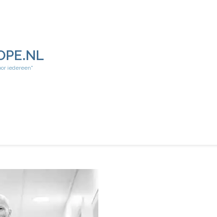
OPE.NL
oor iedereen"