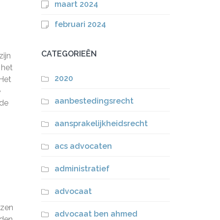
maart 2024
februari 2024
CATEGORIEËN
zijn
 het
2020
 Het
e
aanbestedingsrecht
 de
aansprakelijkheidsrecht
acs advocaten
administratief
advocaat
ozen
advocaat ben ahmed
eden