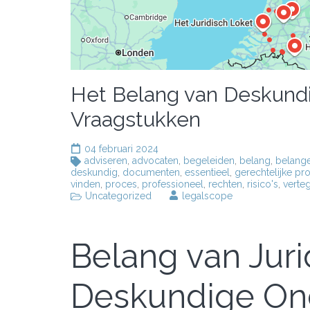
Het Belang van Deskundig 
Vraagstukken
04 februari 2024
adviseren
,
advocaten
,
begeleiden
,
belang
,
belang
deskundig
,
documenten
,
essentieel
,
gerechtelijke pr
vinden
,
proces
,
professioneel
,
rechten
,
risico's
,
verte
Uncategorized
legalscope
Belang van Juri
Deskundige Ond