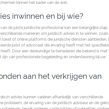
chermen binnen het kader van de wet.
ies inwinnen en bij wie?
van de juiste juridische professional kan een belangrijke stap 
n verschillende manieren om juridisch advies in te winnen, zoals
loket of online platforms die juridische diensten aanbieden.
erde jurist of advocaat die ervaring heeft met het specifiek
 heeft. Door een deskundige te benaderen die bekend is met
d zijn van professionele begeleiding en ondersteuning bij uw
onden aan het verkrijgen van
disch advies kunnen variëren afhankelijk van verschillende
che probleem, de ervaring van de juridisch adviseur en de gek
urtarieven, terwijl anderen vaste prijzen of pakketten aanbi