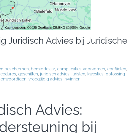
Juridisch Advies bij Juridische
en beschermen
,
bemiddelaar
,
complicaties voorkomen
,
conflicten
,
ocedures
,
geschillen
,
juridisch advies
,
juristen
,
kwesties
,
oplossing
genwoordigen
,
vroegtijdig advies inwinnen
disch Advies:
ersteuning bij