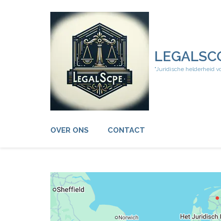
Ga
naar
inhoud
(druk
op
LEGALSC
Enter)
"Juridische helderheid v
OVER ONS
CONTACT