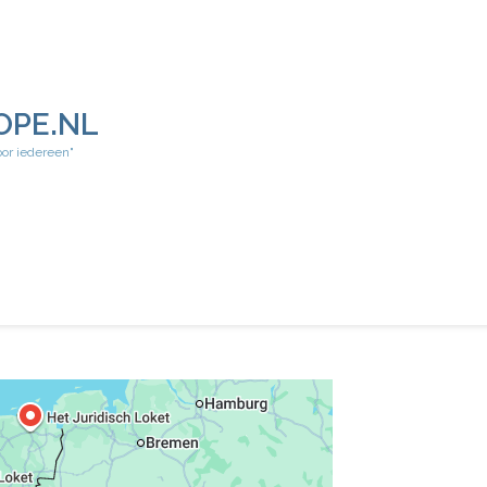
OPE.NL
oor iedereen"