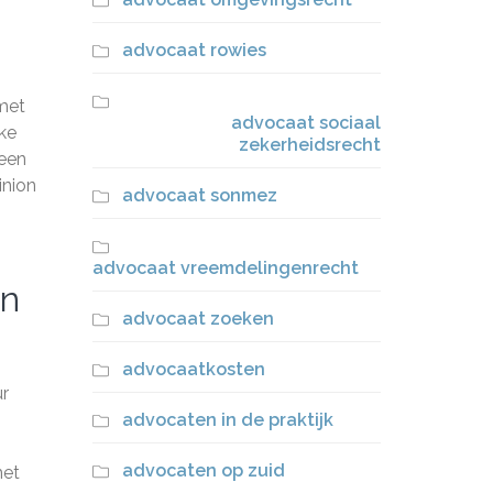
advocaat rowies
 met
advocaat sociaal
lke
zekerheidsrecht
 een
inion
advocaat sonmez
advocaat vreemdelingenrecht
an
advocaat zoeken
advocaatkosten
ur
advocaten in de praktijk
advocaten op zuid
met