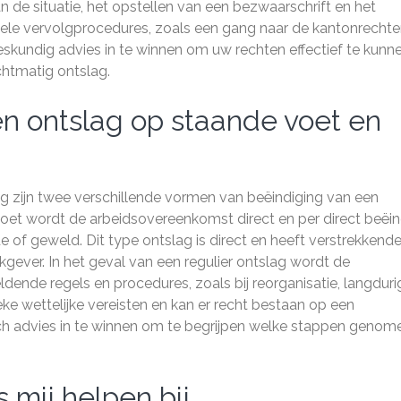
n de situatie, het opstellen van een bezwaarschrift en het
le vervolgprocedures, zoals een gang naar de kantonrechter
eskundig advies in te winnen om uw rechten effectief te kunn
chtmatig ontslag.
sen ontslag op staande voet en
ag zijn twee verschillende vormen van beëindiging van een
oet wordt de arbeidsovereenkomst direct en per direct beëi
e of geweld. Dit type ontslag is direct en heeft verstrekkend
ever. In het geval van een regulier ontslag wordt de
ende regels en procedures, zoals bij reorganisatie, langduri
ieke wettelijke vereisten en kan er recht bestaan op een
disch advies in te winnen om te begrijpen welke stappen genom
 mij helpen bij