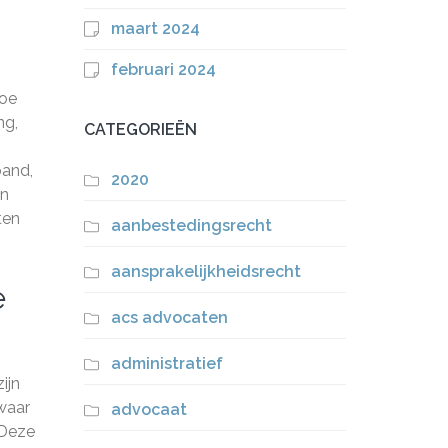
maart 2024
februari 2024
hoe
ng,
CATEGORIEËN
band,
2020
en
ten
aanbestedingsrecht
aansprakelijkheidsrecht
e
acs advocaten
administratief
ijn
zwaar
advocaat
 Deze