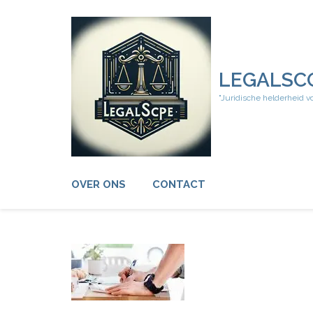
Ga
naar
inhoud
(druk
op
LEGALSC
Enter)
"Juridische helderheid v
OVER ONS
CONTACT