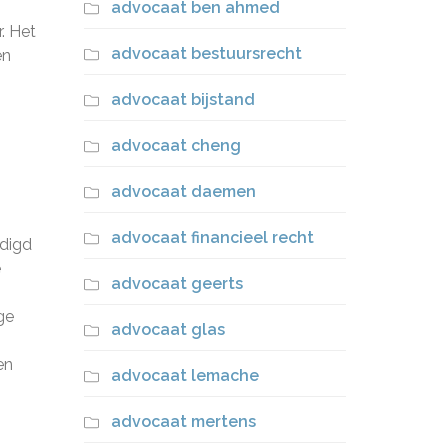
advocaat ben ahmed
. Het
advocaat bestuursrecht
en
advocaat bijstand
advocaat cheng
advocaat daemen
advocaat financieel recht
ndigd
e
advocaat geerts
ge
advocaat glas
en
advocaat lemache
advocaat mertens