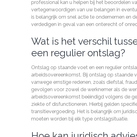
professional kan u helpen bij het beoordelen va
vertegenwoordigen van uw belangen in eventue
is belangrijk om snel actie te ondernemen en d
verdedigen in geval van een onterecht of onre
Wat is het verschil tus
een regulier ontslag?
Ontslag op staande voet en een regulier ontsl
arbeidsovereenkomst. Bij ontslag op staande v
vanwege ernstige redenen, zoals diefstal, fraud
gevolgen voor zowel de werknemer als de werkg
arbeidsovereenkomst beëindigd volgens de geld
ziekte of disfunctioneren. Hierbij gelden specif
transitievergoeding. Het is belangrijk om juri
moeten worden bij elk type ontslagsituatie.
Hoe kan juridisch advies