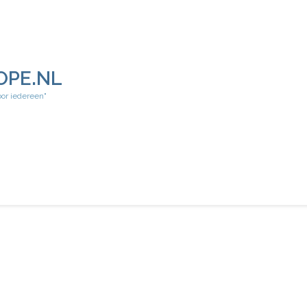
OPE.NL
oor iedereen"