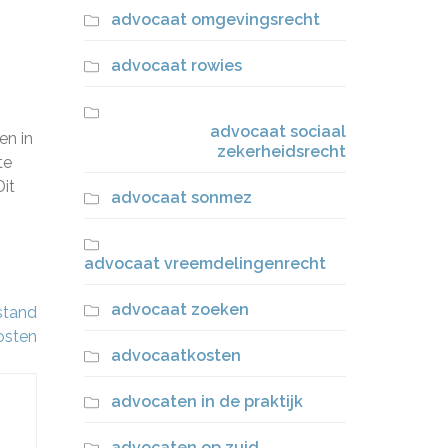
advocaat omgevingsrecht
advocaat rowies
advocaat sociaal
en in
zekerheidsrecht
te
Dit
advocaat sonmez
advocaat vreemdelingenrecht
advocaat zoeken
stand
osten
advocaatkosten
advocaten in de praktijk
advocaten op zuid