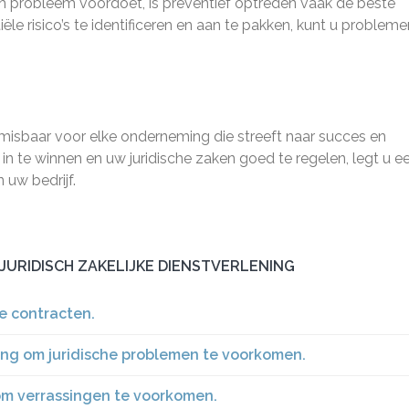
sch probleem voordoet, is preventief optreden vaak de beste
ële risico’s te identificeren en aan te pakken, kunt u probleme
onmisbaar voor elke onderneming die streeft naar succes en
in te winnen en uw juridische zaken goed te regelen, legt u e
 uw bedrijf.
JURIDISCH ZAKELIJKE DIENSTVERLENING
te contracten.
ng om juridische problemen te voorkomen.
om verrassingen te voorkomen.