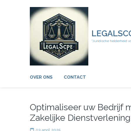
Ga
naar
inhoud
(druk
op
LEGALSC
Enter)
"Juridische helderheid v
OVER ONS
CONTACT
Optimaliseer uw Bedrijf 
Zakelijke Dienstverlening
03 april 2025