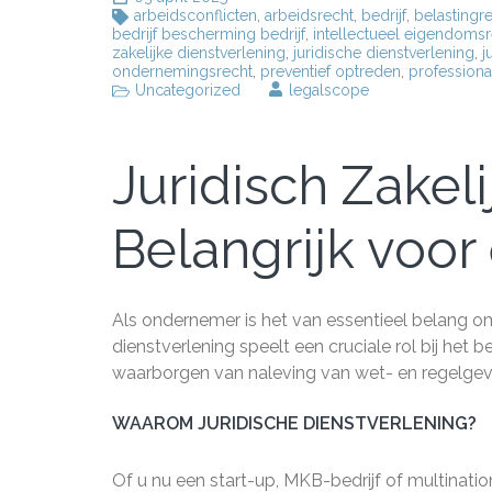
arbeidsconflicten
,
arbeidsrecht
,
bedrijf
,
belastingr
bedrijf bescherming bedrijf
,
intellectueel eigendomsr
zakelijke dienstverlening
,
juridische dienstverlening
,
j
ondernemingsrecht
,
preventief optreden
,
professiona
Uncategorized
legalscope
Juridisch Zakeli
Belangrijk voo
Als ondernemer is het van essentieel belang om 
dienstverlening speelt een cruciale rol bij het 
waarborgen van naleving van wet- en regelgev
WAAROM JURIDISCHE DIENSTVERLENING?
Of u nu een start-up, MKB-bedrijf of multinati