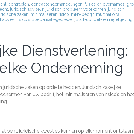
echt
,
contracten
,
contractonderhandelingen
,
fusies en overnames
,
gro
echt
,
juridisch adviseur
,
juridisch probleem voorkomen
,
juridisch
uridische zaken
,
minimaliseren risico
,
mkb-bedrijf
,
multinational
,
l advies
,
risico's
,
specialisatiegebieden
,
start-up
,
wet- en regelgeving
jke Dienstverlening:
r elke Onderneming
juridische zaken op orde te hebben. Juridisch zakelijke
beschermen van uw bedrijf, het minimaliseren van risico’s en he
ing.
onal bent, juridische kwesties kunnen op elk moment ontstaan