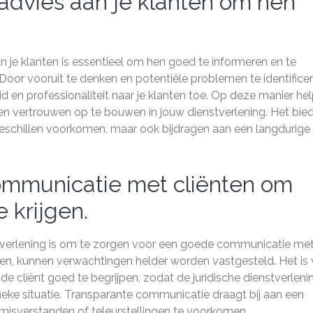
h advies aan je klanten om hen
n je klanten is essentieel om hen goed te informeren en te
 Door vooruit te denken en potentiële problemen te identifice
 en professionaliteit naar je klanten toe. Op deze manier hel
 vertrouwen op te bouwen in jouw dienstverlening. Het bie
n geschillen voorkomen, maar ook bijdragen aan een langdurige
ommunicatie met cliënten om
 krijgen.
enstverlening is om te zorgen voor een goede communicatie me
ren, kunnen verwachtingen helder worden vastgesteld. Het is
 cliënt goed te begrijpen, zodat de juridische dienstverleni
ke situatie. Transparante communicatie draagt bij aan een
misverstanden of teleurstellingen te voorkomen.