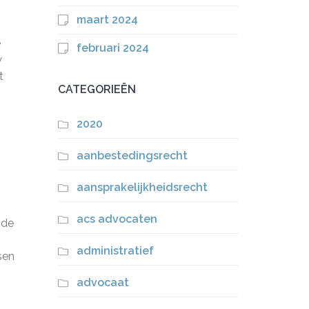
maart 2024
e
februari 2024
w
t
CATEGORIEËN
2020
aanbestedingsrecht
aansprakelijkheidsrecht
acs advocaten
 de
administratief
sen
advocaat