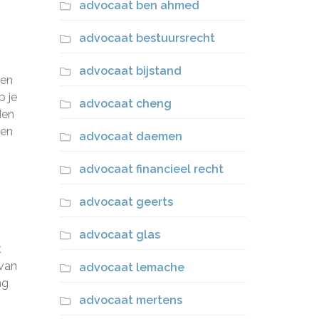
advocaat ben ahmed
advocaat bestuursrecht
advocaat bijstand
ren
p je
advocaat cheng
den
 en
advocaat daemen
advocaat financieel recht
advocaat geerts
advocaat glas
t
 van
advocaat lemache
ng
advocaat mertens