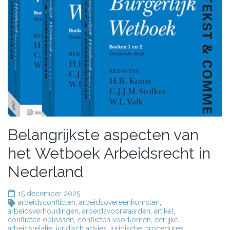
Belangrijkste aspecten van
het Wetboek Arbeidsrecht in
Nederland
15 december 2025
arbeidsconflicten
,
arbeidsovereenkomsten
,
arbeidsverhoudingen
,
arbeidsvoorwaarden
,
artikel
,
conflicten oplossen
,
conflicten voorkomen
,
eerlijke
arbeidsrelatie
,
juridisch advies
,
juridische procedures
,