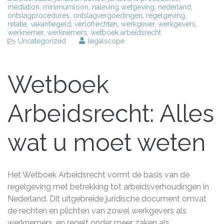
mediation
,
minimumloon
,
naleving wetgeving
,
nederland
,
ontslagprocedures
,
ontslagvergoedingen
,
regelgeving
,
relatie
,
vakantiegeld
,
verlofrechten
,
werkgever
,
werkgevers
,
werknemer
,
werknemers
,
wetboek arbeidsrecht
Uncategorized
legalscope
Wetboek
Arbeidsrecht: Alles
wat u moet weten
Het Wetboek Arbeidsrecht vormt de basis van de
regelgeving met betrekking tot arbeidsverhoudingen in
Nederland. Dit uitgebreide juridische document omvat
de rechten en plichten van zowel werkgevers als
werknemers, en regelt onder meer zaken als