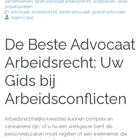
samenwerken
,
tarief advocaat arbeidsrecht
,
uurtarieven
,
vaste
prijsafspraken
advocaat
,
arbeidsrecht
,
beste advocaat
,
goede advocaat
legalscope
De Beste Advocaat
Arbeidsrecht: Uw
Gids bij
Arbeidsconflicten
Arbeidsrechtelijke kwesties kunnen complex en
verwarrend zijn, of u nu een werkgever bent die
personeelszaken moet regelen of een werknemer die