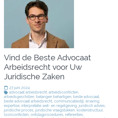
Vind de Beste Advocaat
Arbeidsrecht voor Uw
Juridische Zaken
27 juni 2024
advocaat arbeidsrecht
,
arbeidsconflicten
,
arbeidsgeschillen
,
belangen behartigen
,
beste advocaat
,
beste advocaat arbeidsrecht
,
communicatiestijl
,
ervaring
,
expertise
,
interpretatie wet- en regelgeving
,
juridisch advies
,
juridische proces
,
juridische vraagstukken
,
kostenstructuur
,
loonconflicten
,
ontslagprocedures
,
referenties
,