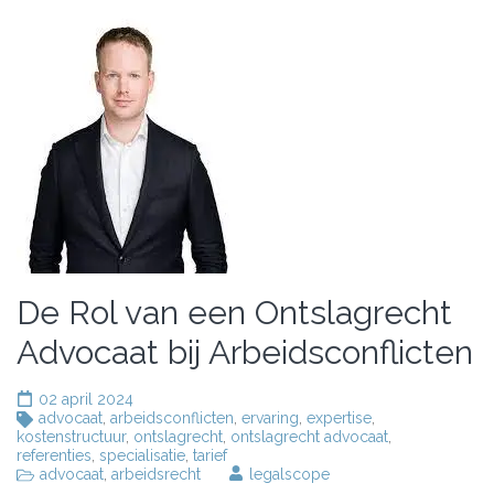
De Rol van een Ontslagrecht
Advocaat bij Arbeidsconflicten
02 april 2024
advocaat
,
arbeidsconflicten
,
ervaring
,
expertise
,
kostenstructuur
,
ontslagrecht
,
ontslagrecht advocaat
,
referenties
,
specialisatie
,
tarief
advocaat
,
arbeidsrecht
legalscope