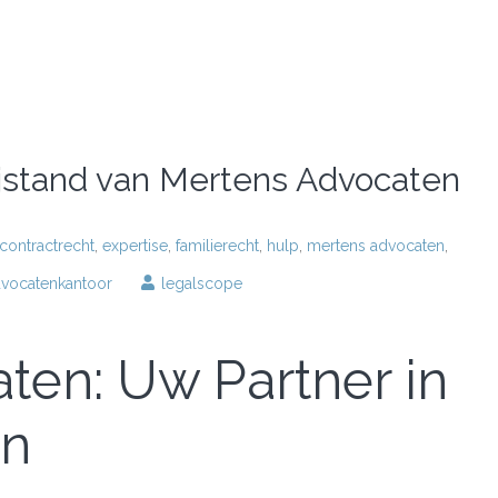
ijstand van Mertens Advocaten
contractrecht
,
expertise
,
familierecht
,
hulp
,
mertens advocaten
,
dvocatenkantoor
legalscope
ten: Uw Partner in
en