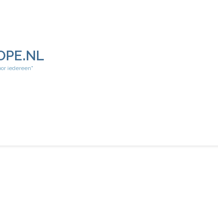
OPE.NL
oor iedereen"