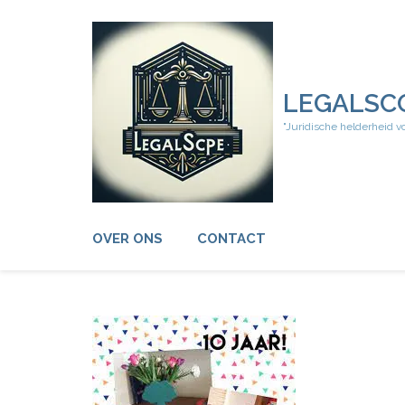
Ga
naar
inhoud
(druk
op
LEGALSC
Enter)
"Juridische helderheid v
OVER ONS
CONTACT