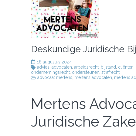
Deskundige Juridische B
18 augustus 2024
advies
,
advocaten
,
arbeidsrecht
,
bijstand
,
cliënten
,
ondernemingsrecht
,
ondersteunen
,
strafrecht
advocaat mertens
,
mertens advocaten
,
mertens a
Mertens Advoca
Juridische Zak