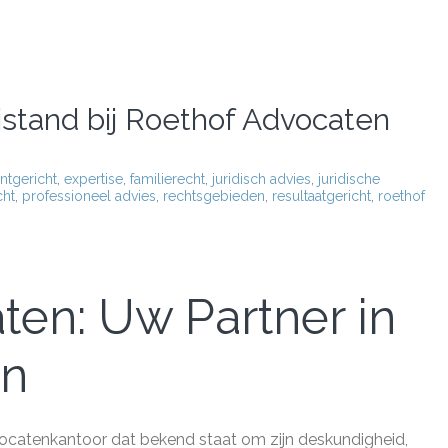
jstand bij Roethof Advocaten
ëntgericht
,
expertise
,
familierecht
,
juridisch advies
,
juridische
ht
,
professioneel advies
,
rechtsgebieden
,
resultaatgericht
,
roethof
ten: Uw Partner in
en
atenkantoor dat bekend staat om zijn deskundigheid,