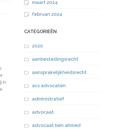
maart 2024
februari 2024
CATEGORIEËN
2020
aanbestedingsrecht
e
aansprakelijkheidsrecht
er
j in
acs advocaten
de
administratief
advocaat
advocaat ben ahmed