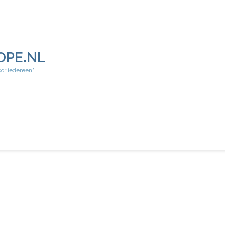
OPE.NL
oor iedereen"