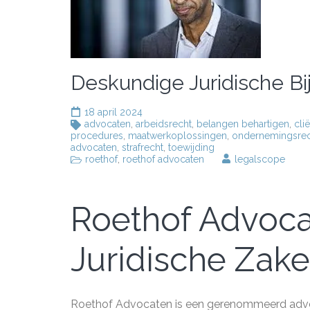
Deskundige Juridische Bi
18 april 2024
advocaten
,
arbeidsrecht
,
belangen behartigen
,
cli
procedures
,
maatwerkoplossingen
,
ondernemingsrec
advocaten
,
strafrecht
,
toewijding
roethof
,
roethof advocaten
legalscope
Roethof Advoca
Juridische Zak
Roethof Advocaten is een gerenommeerd advoc