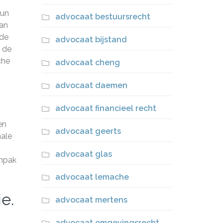
hun
advocaat bestuursrecht
van
 de
advocaat bijstand
j de
che
advocaat cheng
advocaat daemen
advocaat financieel recht
en
advocaat geerts
male
advocaat glas
anpak
advocaat lemache
e.
advocaat mertens
advocaat omgevingsrecht