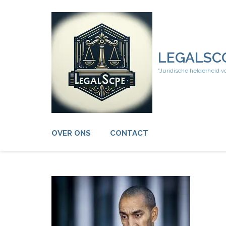
Ga
naar
inhoud
(druk
op
LEGALSC
Enter)
"Juridische helderheid v
OVER ONS
CONTACT