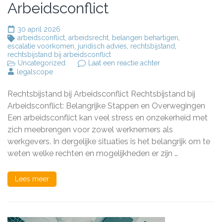
Arbeidsconflict
30 april 2026
arbeidsconflict
,
arbeidsrecht
,
belangen behartigen
,
escalatie voorkomen
,
juridisch advies
,
rechtsbijstand
,
rechtsbijstand bij arbeidsconflict
op
Uncategorized
Laat een reactie achter
Het
legalscope
Belang
van
Rechtsbijstand bij Arbeidsconflict Rechtsbijstand bij
Rechtsbijstand
bij
Arbeidsconflict: Belangrijke Stappen en Overwegingen
een
Een arbeidsconflict kan veel stress en onzekerheid met
Arbeidsconflict
zich meebrengen voor zowel werknemers als
werkgevers. In dergelijke situaties is het belangrijk om te
weten welke rechten en mogelijkheden er zijn …
Lees meer