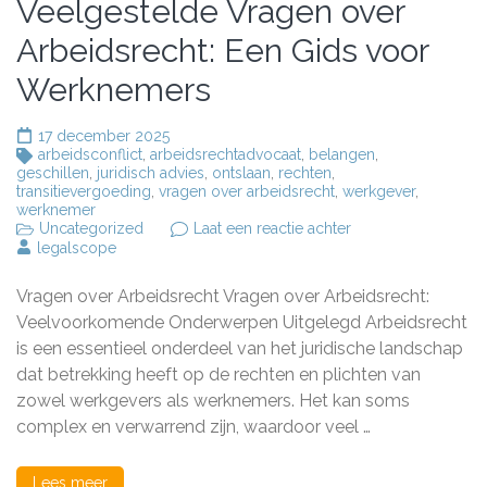
Veelgestelde Vragen over
Arbeidsrecht: Een Gids voor
Werknemers
17 december 2025
arbeidsconflict
,
arbeidsrechtadvocaat
,
belangen
,
geschillen
,
juridisch advies
,
ontslaan
,
rechten
,
transitievergoeding
,
vragen over arbeidsrecht
,
werkgever
,
werknemer
op
Uncategorized
Laat een reactie achter
Veelgestelde
legalscope
Vragen
over
Vragen over Arbeidsrecht Vragen over Arbeidsrecht:
Arbeidsrecht:
Een
Veelvoorkomende Onderwerpen Uitgelegd Arbeidsrecht
Gids
is een essentieel onderdeel van het juridische landschap
voor
dat betrekking heeft op de rechten en plichten van
Werknemers
zowel werkgevers als werknemers. Het kan soms
complex en verwarrend zijn, waardoor veel …
Lees meer