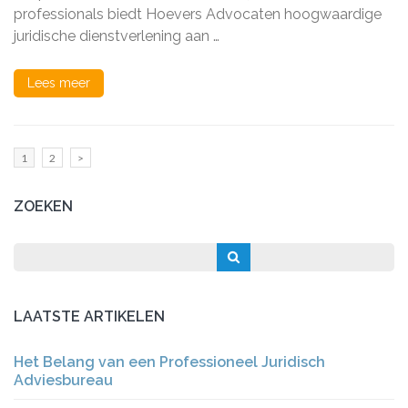
professionals biedt Hoevers Advocaten hoogwaardige
juridische dienstverlening aan …
Lees meer
Berichten
Pagina
Pagina
1
2
>
paginering
ZOEKEN
LAATSTE ARTIKELEN
Het Belang van een Professioneel Juridisch
Adviesbureau