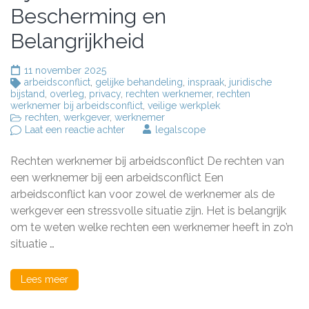
Bescherming en
Belangrijkheid
11 november 2025
arbeidsconflict
,
gelijke behandeling
,
inspraak
,
juridische
bijstand
,
overleg
,
privacy
,
rechten werknemer
,
rechten
werknemer bij arbeidsconflict
,
veilige werkplek
rechten
,
werkgever
,
werknemer
op
Laat een reactie achter
legalscope
De
rechten
Rechten werknemer bij arbeidsconflict De rechten van
van
de
een werknemer bij een arbeidsconflict Een
werknemer
arbeidsconflict kan voor zowel de werknemer als de
bij
werkgever een stressvolle situatie zijn. Het is belangrijk
een
arbeidsconflict:
om te weten welke rechten een werknemer heeft in zo’n
Bescherming
situatie …
en
Belangrijkheid
Lees meer