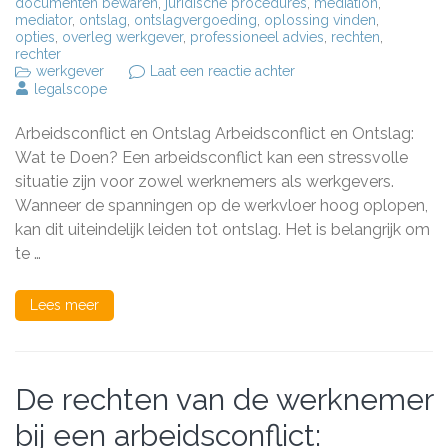
documenten bewaren
,
juridische procedures
,
mediation
,
mediator
,
ontslag
,
ontslagvergoeding
,
oplossing vinden
,
opties
,
overleg werkgever
,
professioneel advies
,
rechten
,
rechter
op
werkgever
Laat een reactie achter
Effectief
legalscope
omgaan
met
Arbeidsconflict en Ontslag Arbeidsconflict en Ontslag:
een
arbeidsconflict
Wat te Doen? Een arbeidsconflict kan een stressvolle
dat
situatie zijn voor zowel werknemers als werkgevers.
kan
Wanneer de spanningen op de werkvloer hoog oplopen,
leiden
tot
kan dit uiteindelijk leiden tot ontslag. Het is belangrijk om
ontslag
te …
Lees meer
De rechten van de werknemer
bij een arbeidsconflict: