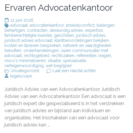
Ervaren Advocatenkantoor
12 juni 2026
advocaat
,
advocatenkantoor
,
arbeidsconflict
,
belangen
behartigen
,
contracten
,
deskundig advies
,
expertise
,
familierechtelijke kwestie
,
geschillen
,
juridisch advies
,
juridisch advies advocaat
,
klantbeoordelingen bekijken
,
kosten en tarieven bespreken
,
netwerk en vaardigheden
benutten
,
onderhandelingen
,
open communicatie met
advocaat
,
rechtsgebied
,
rechtszaken
,
referenties vragen
,
risico's minimaliseren
,
situatie
,
specialisatie
,
vertegenwoordiging
,
wet begrijpen
op
Uncategorized
Laat een reactie achter
Belang
legalscope
van
Kwalitatief
Juridisch Advies van een Advocatenkantoor Juridisch
Juridisch
Advies
Advies van een Advocatenkantoor Een advocaat is een
van
juridisch expert die gespecialiseerd is in het verstrekken
een
van juridisch advies en bijstand aan individuen en
Ervaren
Advocatenkantoor
organisaties. Het inschakelen van een advocaat voor
juridisch advies kan …