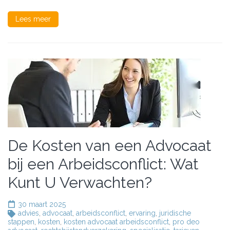
Lees meer
De Kosten van een Advocaat
bij een Arbeidsconflict: Wat
Kunt U Verwachten?
30 maart 2025
advies
,
advocaat
,
arbeidsconflict
,
ervaring
,
juridische
stappen
,
kosten
,
kosten advocaat arbeidsconflict
,
pro deo