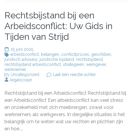
Rechtsbijstand bij een
Arbeidsconflict: Uw Gids in
Tijden van Strijd
25 juni 2025
arbeidsconflict
,
belangen
,
conflictproces
,
geschillen
,
juridisch adviseur
,
juridische bijstand
,
rechtsbijstand
,
rechtsbijstand arbeidsconflict
,
strategieën
,
werkgever
,
werknemer
op
Uncategorized
Laat een reactie achter
Rechtsbijstand
legalscope
bij
een
Rechtsbijstand bij een Arbeidsconflict Rechtsbijstand bij
Arbeidsconflict:
Uw
een Arbeidsconflict Een arbeidsconflict kan veel stress
Gids
en onzekerheid met zich meebrengen, zowel voor
in
werknemers als werkgevers. In dergelijke situaties is het
Tijden
van
belangrijk om te weten wat uw rechten en plichten zijn
Strijd
en hoe …