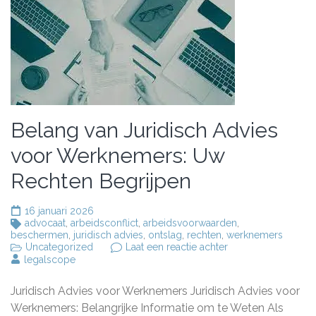
Belang van Juridisch Advies
voor Werknemers: Uw
Rechten Begrijpen
16 januari 2026
advocaat
,
arbeidsconflict
,
arbeidsvoorwaarden
,
beschermen
,
juridisch advies
,
ontslag
,
rechten
,
werknemers
op
Uncategorized
Laat een reactie achter
Belang
legalscope
van
Juridisch
Juridisch Advies voor Werknemers Juridisch Advies voor
Advies
voor
Werknemers: Belangrijke Informatie om te Weten Als