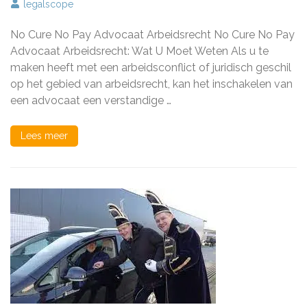
No
legalscope
Cure
No
No Cure No Pay Advocaat Arbeidsrecht No Cure No Pay
Pay
Advocaat
Advocaat Arbeidsrecht: Wat U Moet Weten Als u te
Arbeidsrech
maken heeft met een arbeidsconflict of juridisch geschil
Juridische
op het gebied van arbeidsrecht, kan het inschakelen van
Bijstand
Zonder
een advocaat een verstandige …
Risico’s
Lees meer