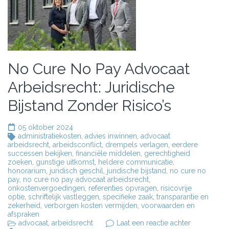
No Cure No Pay Advocaat
Arbeidsrecht: Juridische
Bijstand Zonder Risico’s
05 oktober 2024
administratiekosten
,
advies inwinnen
,
advocaat
arbeidsrecht
,
arbeidsconflict
,
drempels verlagen
,
eerdere
successen bekijken
,
financiële middelen
,
gerechtigheid
zoeken
,
gunstige uitkomst
,
heldere communicatie
,
honorarium
,
juridisch geschil
,
juridische bijstand
,
no cure no
pay
,
no cure no pay advocaat arbeidsrecht
,
onkostenvergoedingen
,
referenties opvragen
,
risicovrije
optie
,
schriftelijk vastleggen
,
specifieke zaak
,
transparantie en
zekerheid
,
verborgen kosten vermijden
,
voorwaarden en
afspraken
op
advocaat
,
arbeidsrecht
Laat een reactie achter