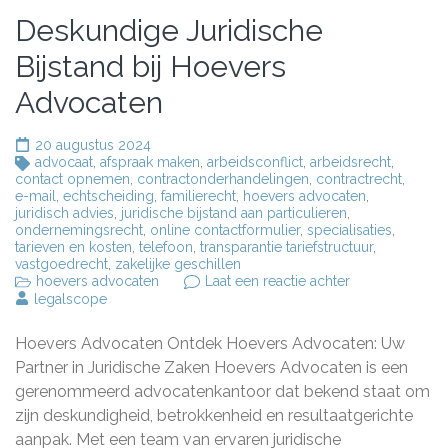
Deskundige Juridische
Bijstand bij Hoevers
Advocaten
20 augustus 2024
advocaat
,
afspraak maken
,
arbeidsconflict
,
arbeidsrecht
,
contact opnemen
,
contractonderhandelingen
,
contractrecht
,
e-mail
,
echtscheiding
,
familierecht
,
hoevers advocaten
,
juridisch advies
,
juridische bijstand aan particulieren
,
ondernemingsrecht
,
online contactformulier
,
specialisaties
,
tarieven en kosten
,
telefoon
,
transparantie tariefstructuur
,
vastgoedrecht
,
zakelijke geschillen
op
hoevers advocaten
Laat een reactie achter
Deskundige
legalscope
Juridische
Bijstand
Hoevers Advocaten Ontdek Hoevers Advocaten: Uw
bij
Hoevers
Partner in Juridische Zaken Hoevers Advocaten is een
Advocaten
gerenommeerd advocatenkantoor dat bekend staat om
zijn deskundigheid, betrokkenheid en resultaatgerichte
aanpak. Met een team van ervaren juridische