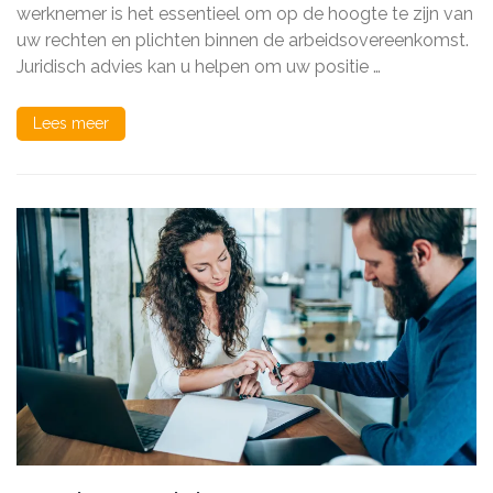
Werknemers:
werknemer is het essentieel om op de hoogte te zijn van
Uw
uw rechten en plichten binnen de arbeidsovereenkomst.
Rechten
Begrijpen
Juridisch advies kan u helpen om uw positie …
Lees meer