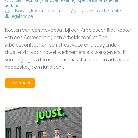
advocaat
,
rechtsbijstandverzekering
,
specialisatie
,
tarieven
,
uurtarief
op
advocaat
,
kosten advocaat
Laat een reactie achter
De
legalscope
Kosten
van
Kosten van een Advocaat bij een Arbeidsconflict Kosten
een
Advoca
van een Advocaat bij een Arbeidsconflict Een
bij
arbeidsconflict kan een stressvolle en uitdagende
een
situatie zijn voor zowel werknemers als werkgevers. In
Arbeidsc
Wat
sommige gevallen is het inschakelen van een advocaat
Kunt
noodzakelijk om juridisch …
U
Verwac
Lees meer