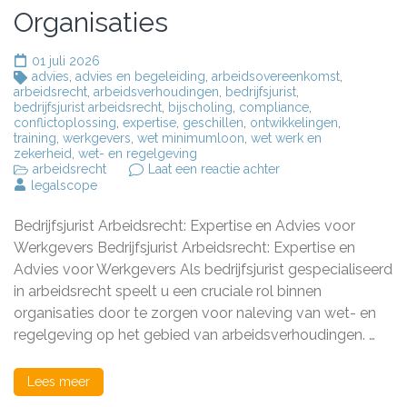
Organisaties
01 juli 2026
advies
,
advies en begeleiding
,
arbeidsovereenkomst
,
arbeidsrecht
,
arbeidsverhoudingen
,
bedrijfsjurist
,
bedrijfsjurist arbeidsrecht
,
bijscholing
,
compliance
,
conflictoplossing
,
expertise
,
geschillen
,
ontwikkelingen
,
training
,
werkgevers
,
wet minimumloon
,
wet werk en
zekerheid
,
wet- en regelgeving
op
arbeidsrecht
Laat een reactie achter
De
legalscope
Rol
van
Bedrijfsjurist Arbeidsrecht: Expertise en Advies voor
een
Bedrijfsjurist
Werkgevers Bedrijfsjurist Arbeidsrecht: Expertise en
Arbeidsrecht
Advies voor Werkgevers Als bedrijfsjurist gespecialiseerd
binnen
in arbeidsrecht speelt u een cruciale rol binnen
Organisaties
organisaties door te zorgen voor naleving van wet- en
regelgeving op het gebied van arbeidsverhoudingen. …
Lees meer