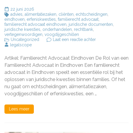
22 juni 2026
advies
,
alimentatiezaken
,
cliënten
,
echtscheidingen
,
eindhoven
,
erfeniskwesties
,
familierecht advocaat
,
familierecht advocaat eindhoven
,
juridische documenten
,
juridische kwesties
,
onderhandelen
,
rechtbank
,
vertegenwoordigen
,
voogdijgeschillen
op
Uncategorized
Laat een reactie achter
Familierecht
legalscope
Advocaat
in
Artikel: Familierecht Advocaat Eindhoven De Rol van een
Eindhoven:
Uw
Familierecht Advocaat in Eindhoven Een familierecht
Specialist
advocaat in Eindhoven speelt een essentiële rol bij het
voor
oplossen van juridische kwesties binnen families. Of het
Familiezaken
nu gaat om echtscheidingen, alimentatiezaken,
voogdijgeschillen of erfeniskwesties, een …
Lees meer