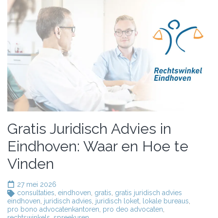
Gratis Juridisch Advies in
Eindhoven: Waar en Hoe te
Vinden
27 mei 2026
consultaties
,
eindhoven
,
gratis
,
gratis juridisch advies
eindhoven
,
juridisch advies
,
juridisch loket
,
lokale bureaus
,
pro bono advocatenkantoren
,
pro deo advocaten
,
rechtswinkels
,
spreekuren