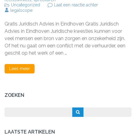
op
Uncategorized
Laat een reactie achter
Gratis
legalscope
Juridisch
Advies
Gratis Juridisch Advies in Eindhoven Gratis Juridisch
in
Eindhoven:
Advies in Eindhoven Juridische kwesties kunnen voor
Waar
veel mensen een bron van zorgen en onzekerheid zijn.
en
Of het nu gaat om een conflict met de verhuurder, een
Hoe
te
geschil op het werk of een …
Vinden
Lees meer
ZOEKEN
LAATSTE ARTIKELEN