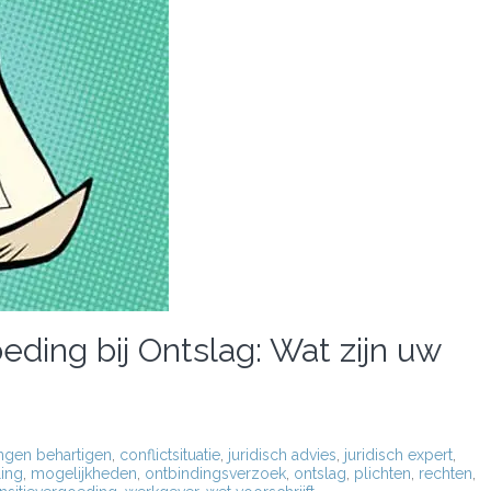
ing bij Ontslag: Wat zijn uw
ngen behartigen
,
conflictsituatie
,
juridisch advies
,
juridisch expert
,
ling
,
mogelijkheden
,
ontbindingsverzoek
,
ontslag
,
plichten
,
rechten
,