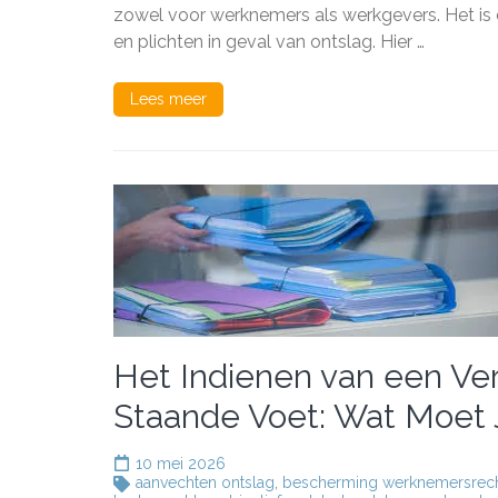
Ontsl
zowel voor werknemers als werkgevers. Het is
Wat
en plichten in geval van ontslag. Hier …
Moet
U
Wete
Lees meer
Het Indienen van een Ver
Staande Voet: Wat Moet
10 mei 2026
aanvechten ontslag
,
bescherming werknemersrec