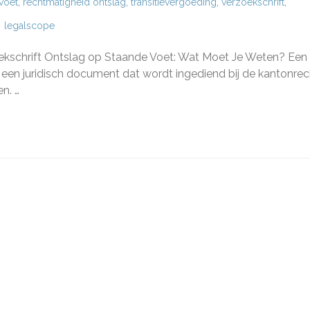
voet
,
rechtmatigheid ontslag
,
transitievergoeding
,
verzoekschrift
,
legalscope
nen
ekschrift Ontslag op Staande Voet: Wat Moet Je Weten? Een
 een juridisch document dat wordt ingediend bij de kantonrec
ekschrift
n. …
ag
de
n?