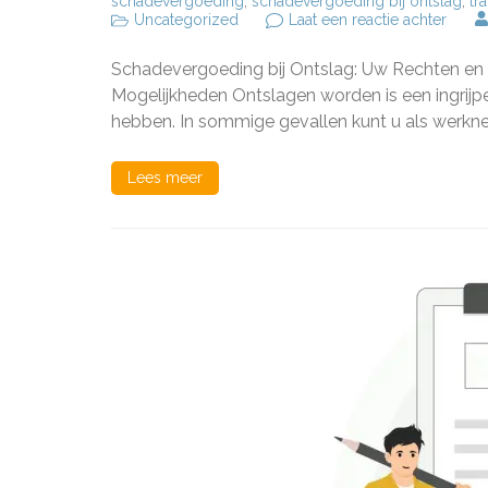
schadevergoeding
,
schadevergoeding bij ontslag
,
tr
op
Uncategorized
Laat een reactie achter
Recht
op
Schadevergoeding bij Ontslag: Uw Rechten en
Schad
bij
Mogelijkheden Ontslagen worden is een ingrijp
Ontsl
hebben. In sommige gevallen kunt u als werk
Wat
zijn
uw
Lees meer
Mogel