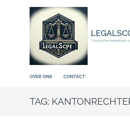
Ga
naar
inhoud
(druk
op
LEGALSC
Enter)
"Juridische helderheid v
OVER ONS
CONTACT
TAG:
KANTONRECHTE