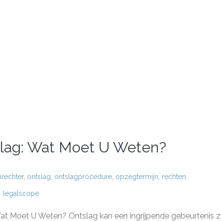
tslag: Wat Moet U Weten?
nrechter
,
ontslag
,
ontslagprocedure
,
opzegtermijn
,
rechten
,
legalscope
rijk
s
Wat Moet U Weten? Ontslag kan een ingrijpende gebeurtenis zi