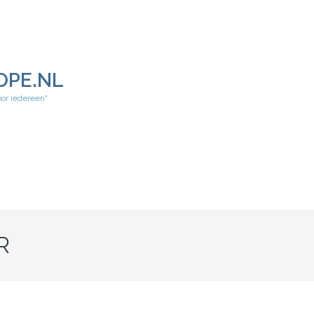
OPE.NL
oor iedereen"
R