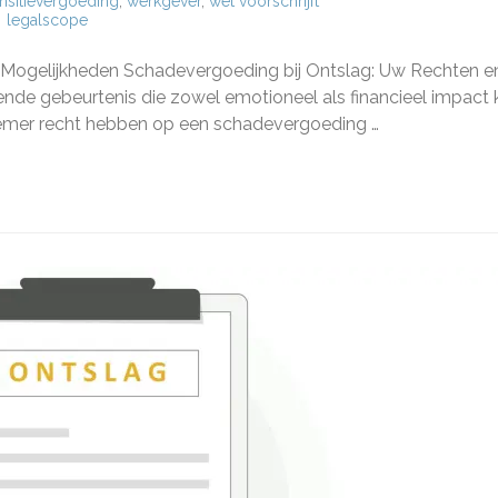
ansitievergoeding
,
werkgever
,
wet voorschrijft
legalscope
en
 Mogelijkheden Schadevergoeding bij Ontslag: Uw Rechten e
evergoeding
ende gebeurtenis die zowel emotioneel als financieel impact 
ag:
nemer recht hebben op een schadevergoeding …
ijkheden?