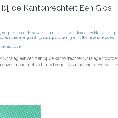
bij de Kantonrechter: Een Gids
,
gespecialiseerde advocaat
,
juridisch advies
,
kantonrechter
,
ontslag
dure
,
schadevergoeding
,
standpunt
,
termijnen
,
uitkomsten
,
verzoek
legalscope
ag
ter Ontslag aanvechten bij de kantonrechter Ontslagen worden
chten
n onzekerheid met zich meebrengt. Als u het niet eens bent 
nrechter:
nemers