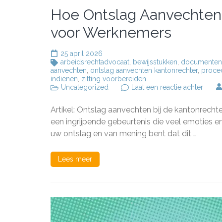
Hoe Ontslag Aanvechten 
voor Werknemers
25 april 2026
arbeidsrechtadvocaat
,
bewijsstukken
,
documenten
aanvechten
,
ontslag aanvechten kantonrechter
,
proce
indienen
,
zitting voorbereiden
op
Uncategorized
Laat een reactie achter
Hoe
Ontsl
Artikel: Ontslag aanvechten bij de kantonrech
Aanve
bij
een ingrijpende gebeurtenis die veel emoties e
de
uw ontslag en van mening bent dat dit …
Kanto
Een
Gids
Lees meer
voor
Werk