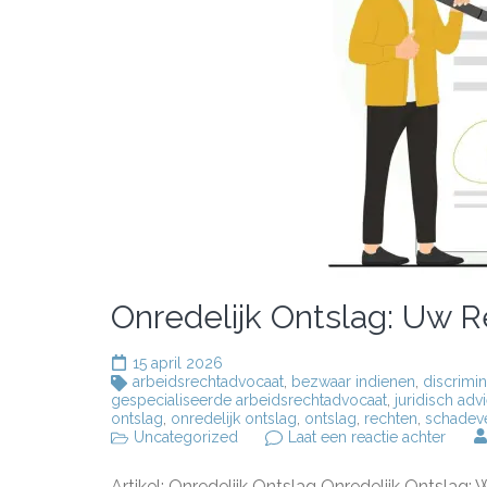
Onredelijk Ontslag: Uw R
15 april 2026
arbeidsrechtadvocaat
,
bezwaar indienen
,
discrimin
gespecialiseerde arbeidsrechtadvocaat
,
juridisch adv
ontslag
,
onredelijk ontslag
,
ontslag
,
rechten
,
schadev
op
Uncategorized
Laat een reactie achter
Onred
Ontsl
Artikel: Onredelijk Ontslag Onredelijk Ontslag