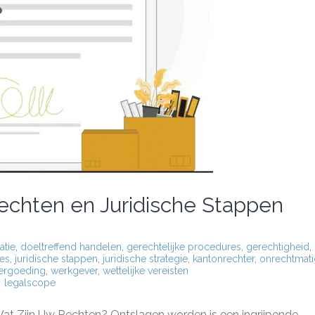
echten en Juridische Stappen
atie
,
doeltreffend handelen
,
gerechtelijke procedures
,
gerechtigheid
,
ies
,
juridische stappen
,
juridische strategie
,
kantonrechter
,
onrechtmati
ergoeding
,
werkgever
,
wettelijke vereisten
legalscope
elijk
ag:
: Wat Zijn Uw Rechten? Ontslagen worden is een ingrijpende