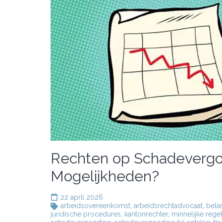
Rechten op Schadevergoed
Mogelijkheden?
22 april 2026
arbeidsovereenkomst
,
arbeidsrechtadvocaat
,
bela
juridische procedures
,
kantonrechter
,
minnelijke rege