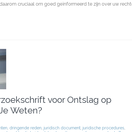
ag:
 daarom cruciaal om goed geïnformeerd te zijn over uw rech
n?
zoekschrift voor Ontslag op
 Je Weten?
hten
,
dringende reden
,
juridisch document
,
juridische procedures
,