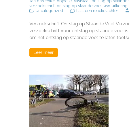
kantonrechter
,
objectief vaststaat
,
ontslag op staande 
verzoekschrift ontslag op staande voet
,
ww-uitkering
op
Uncategorized
Laat een reactie achter
Het
Indie
Verzoekschrift Ontslag op Staande Voet Verzo
van
een
verzoekschrift voor ontslag op staande voet is
Verzo
om het ontslag op staande voet te laten toetse
voor
Ontsl
op
Lees meer
Staan
Voet:
Wat
Moet
Je
Wete