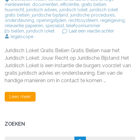
medewerker
,
documenten
,
efficiëntie
,
gratis bellen
,
huurrecht
,
juridisch advies
,
juridisch loket
,
juridisch loket
gratis bellen
,
juridische bijstand
,
juridische procedures
,
ondersteuning
,
openingstijden
,
rechtssysteem
,
regelgeving
,
relevantie papieren
,
specialist
,
telefoonnummer
op
bellen
,
juridisch loket
Laat een reactie achter
Bel
legalscope
het
Juridisch
Juridisch Loket Gratis Bellen Gratis Bellen naar het
Loket
Gratis
Juridisch Loket: Jouw Recht op Juridische Bijstand Het
voor
Juridisch Loket is een instantie die burgers voorziet van
Deskundig
gratis juridisch advies en ondersteuning. Een van de
Advies
handige manieren om in contact te komen …
Lees meer
ZOEKEN